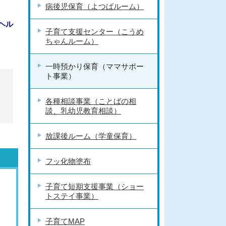
病後児保育（よつばルーム）
ヘル
子育て支援センター（こうめ
ちゃんルーム）
一時預かり保育（ママサポー
ト事業）
各種相談事業（ことばの相
談、乳幼児教育相談）
放課後ルーム（学童保育）
フッ化物塗布
子育て短期支援事業（ショー
トステイ事業）
子育てMAP