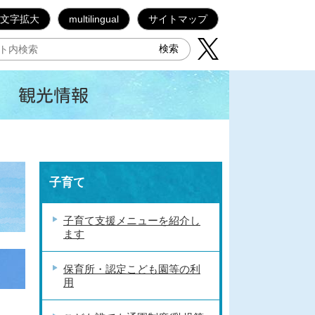
文字拡大
multilingual
サイトマップ
観光情報
子育て
子育て支援メニューを紹介し
ます
保育所・認定こども園等の利
用