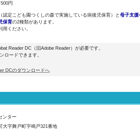
500円
（認定こども園つくしの森で実施している病後児保育）と
母子支援
児保育
の2種類があります。
利用ください。
t Reader DC（旧Adobe Reader）が必要です。
ウンロードできます。
Reader DCのダウンロードへ
センター
沢町大字舞戸町字鳴戸321番地