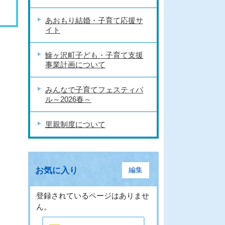
あおもり結婚・子育て応援サ
イト
鰺ヶ沢町子ども・子育て支援
事業計画について
みんなで子育てフェスティバ
ル～2026春～
里親制度について
お気に入り
編集
登録されているページはありませ
ん。