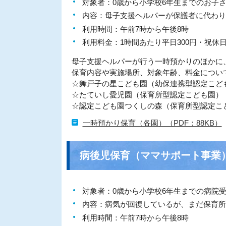
対象者：0歳から小学校6年生までのお子
内容：母子支援ヘルパーが保護者に代わり
利用時間：午前7時から午後8時
利用料金：1時間あたり平日300円・祝休日
母子支援ヘルパーが行う一時預かりのほかに
保育内容や実施場所、対象年齢、料金につい
☆舞戸子の星こども園（幼保連携型認定こども園） 
☆たていし愛児園（保育所型認定こども園） 電話：
☆認定こども園つくしの森（保育所型認定こども園）
一時預かり保育（各園）（PDF：88KB）
病後児保育（ママサポート事業
対象者：0歳から小学校6年生までの病院
内容：病気が回復しているが、まだ保育所
利用時間：午前7時から午後8時