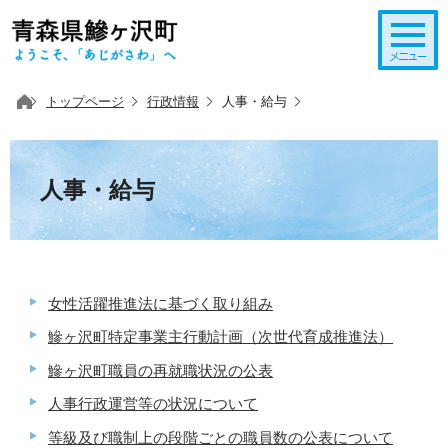
このページの本文へ移動
トップページ
行政情報
人事・給与
人事・給与
女性活躍推進法に基づく取り組み
鰺ヶ沢町特定事業主行動計画（次世代育成推進法）
鰺ヶ沢町職員の再就職状況の公表
人事行政運営等の状況について
等級及び職制上の段階ごとの職員数の公表について