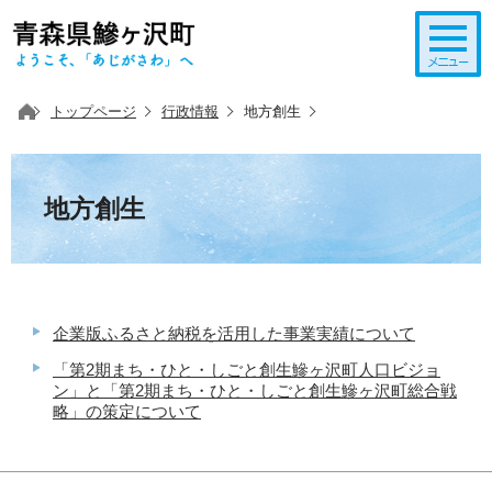
このページの本文へ移動
トップページ
行政情報
地方創生
地方創生
企業版ふるさと納税を活用した事業実績について
「第2期まち・ひと・しごと創生鰺ヶ沢町人口ビジョ
ン」と「第2期まち・ひと・しごと創生鰺ヶ沢町総合戦
略」の策定について