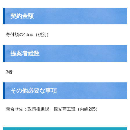
契約金額
寄付額の4.5％（税別）
提案者総数
3者
その他必要な事項
問合せ先：政策推進課 観光商工班（内線265）