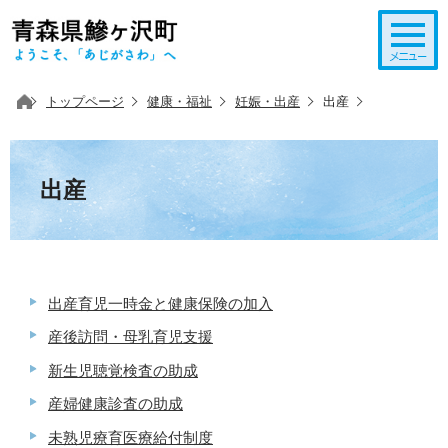
このページの本文へ移動
トップページ
健康・福祉
妊娠・出産
出産
出産
出産育児一時金と健康保険の加入
産後訪問・母乳育児支援
新生児聴覚検査の助成
産婦健康診査の助成
未熟児療育医療給付制度