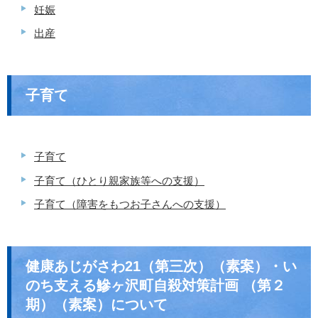
妊娠
出産
子育て
子育て
子育て（ひとり親家族等への支援）
子育て（障害をもつお子さんへの支援）
健康あじがさわ21（第三次）（素案）・い
のち支える鰺ヶ沢町自殺対策計画 （第２
期）（素案）について