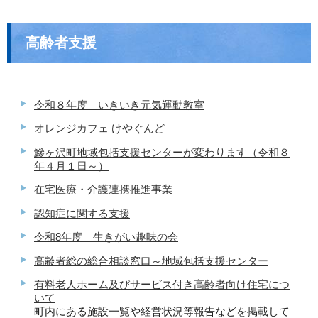
高齢者支援
令和８年度 いきいき元気運動教室
オレンジカフェ けやぐんど
鰺ヶ沢町地域包括支援センターが変わります（令和８
年４月１日～）
在宅医療・介護連携推進事業
認知症に関する支援
令和8年度 生きがい趣味の会
高齢者総の総合相談窓口～地域包括支援センター
有料老人ホーム及びサービス付き高齢者向け住宅につ
いて
町内にある施設一覧や経営状況等報告などを掲載して