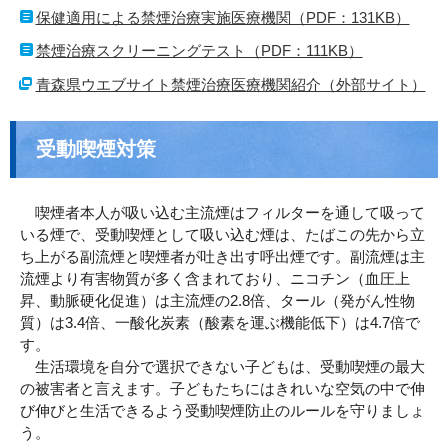
保健適用による禁煙治療実施医療機関（PDF：131KB）
禁煙治療スクリーニングテスト（PDF：111KB）
青森県ウエブサイト禁煙治療医療機関紹介（外部サイト）
受動喫煙対策
喫煙者本人が吸い込む主流煙はフィルターを通して吸って
いる煙で、受動喫煙として吸い込む煙は、たばこの先から立
ち上がる副流煙と喫煙者が吐き出す呼出煙です。副流煙は主
流煙より有害物質が多く含まれており、ニコチン（血圧上
昇、動脈硬化促進）は主流煙の2.8倍、タール（発がん性物
質）は3.4倍、一酸化炭素（酸素を運ぶ機能低下）は4.7倍で
す。
生活環境を自分で選択できない子どもは、受動喫煙の最大
の被害者と言えます。子どもたちにはきれいな空気の中で伸
び伸びと生活できるよう受動喫煙防止のルールを守りましょ
う。