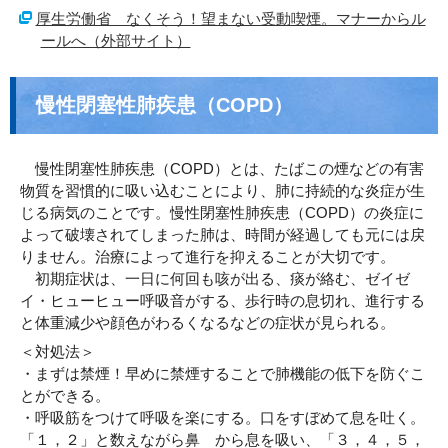
厚生労働省 なくそう！望まない受動喫煙。マナーからル
ールへ（外部サイト）
慢性閉塞性肺疾患（COPD）
慢性閉塞性肺疾患（COPD）とは、たばこの煙などの有害
物質を習慣的に吸い込むことにより、肺に持続的な炎症が生
じる病気のことです。慢性閉塞性肺疾患（COPD）の炎症に
よって破壊されてしまった肺は、時間が経過しても元には戻
りません。治療によって進行を抑えることが大切です。
初期症状は、一日に何回も咳が出る、痰が絡む、ゼイゼ
イ・ヒューヒュー呼吸音がする、歩行時の息切れ、進行する
と体重減少や顔色がわるくなるなどの症状が見られる。
＜対処法＞
・まずは禁煙！早めに禁煙することで肺機能の低下を防ぐこ
とができる。
・呼吸筋をつけて呼吸を楽にする。口をすぼめて息を吐く。
「１，２」と数えながら鼻 から息を吸い、「３，４，５，