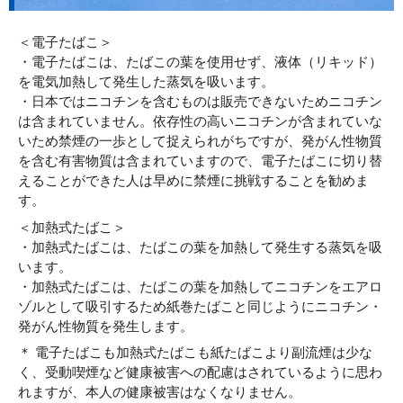
＜電子たばこ＞
・電子たばこは、たばこの葉を使用せず、液体（リキッド）
を電気加熱して発生した蒸気を吸います。
・日本ではニコチンを含むものは販売できないためニコチン
は含まれていません。依存性の高いニコチンが含まれていな
いため禁煙の一歩として捉えられがちですが、発がん性物質
を含む有害物質は含まれていますので、電子たばこに切り替
えることができた人は早めに禁煙に挑戦することを勧めま
す。
＜加熱式たばこ＞
・加熱式たばこは、たばこの葉を加熱して発生する蒸気を吸
います。
・加熱式たばこは、たばこの葉を加熱してニコチンをエアロ
ゾルとして吸引するため紙巻たばこと同じようにニコチン・
発がん性物質を発生します。
＊ 電子たばこも加熱式たばこも紙たばこより副流煙は少な
く、受動喫煙など健康被害への配慮はされているように思わ
れますが、本人の健康被害はなくなりません。