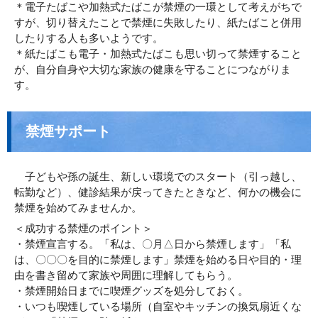
＊電子たばこや加熱式たばこが禁煙の一環として考えがちで
すが、切り替えたことで禁煙に失敗したり、紙たばこと併用
したりする人も多いようです。
＊紙たばこも電子・加熱式たばこも思い切って禁煙すること
が、自分自身や大切な家族の健康を守ることにつながりま
す。
禁煙サポート
子どもや孫の誕生、新しい環境でのスタート（引っ越し、
転勤など）、健診結果が戻ってきたときなど、何かの機会に
禁煙を始めてみませんか。
＜成功する禁煙のポイント＞
・禁煙宣言する。「私は、〇月△日から禁煙します」「私
は、〇〇〇を目的に禁煙します」禁煙を始める日や目的・理
由を書き留めて家族や周囲に理解してもらう。
・禁煙開始日までに喫煙グッズを処分しておく。
・いつも喫煙している場所（自室やキッチンの換気扇近くな