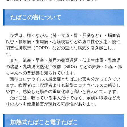
たばこの害について
喫煙は、様々ながん（肺・食道・胃・肝臓など）・脳血管
疾患・糖尿病・歯周病・心筋梗塞などの虚血性心疾患・慢性
閉塞性肺疾患（COPD）などの重大な病気を引き起こしま
す。
また、流産・早産・胎児の発育遅延・低出生体重・乳幼児
の喘息・乳幼児突然死症候群（SIDS）などの妊娠・出産・赤
ちゃんへの悪影響も知られています。
新型コロナウイルス感染症とたばこの害も分かってきてい
ます。喫煙者は非喫煙者よりも新型コロナウイルスに感染し
やすい、感染した場合の重症化率も高いと言われています。
たばこは、吸っている本人だけでなく、家族や職場など周
りの人へも健康被害が現れる可能性があります。
加熱式たばこと電子たばこ