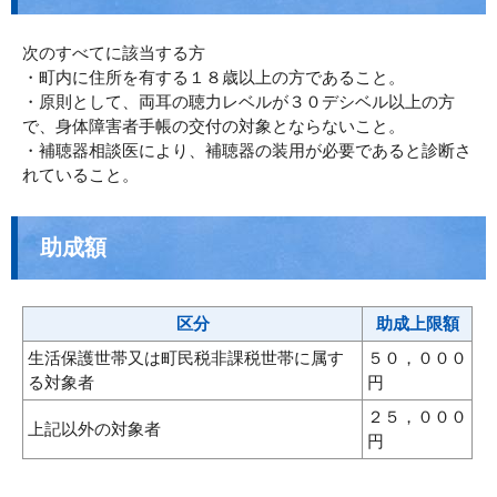
次のすべてに該当する方
・町内に住所を有する１８歳以上の方であること。
・原則として、両耳の聴力レベルが３０デシベル以上の方
で、身体障害者手帳の交付の対象とならないこと。
・補聴器相談医により、補聴器の装用が必要であると診断さ
れていること。
助成額
区分
助成上限額
生活保護世帯又は町民税非課税世帯に属す
５０，０００
る対象者
円
２５，０００
上記以外の対象者
円