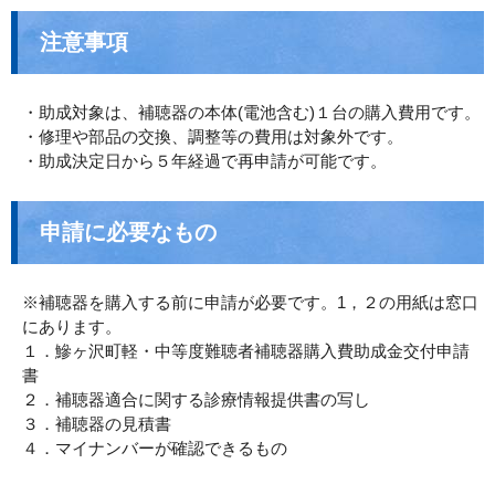
注意事項
・助成対象は、補聴器の本体(電池含む)１台の購入費用です。
・修理や部品の交換、調整等の費用は対象外です。
・助成決定日から５年経過で再申請が可能です。
申請に必要なもの
※補聴器を購入する前に申請が必要です。1，２の用紙は窓口
にあります。
１．鰺ヶ沢町軽・中等度難聴者補聴器購入費助成金交付申請
書
２．補聴器適合に関する診療情報提供書の写し
３．補聴器の見積書
４．マイナンバーが確認できるもの