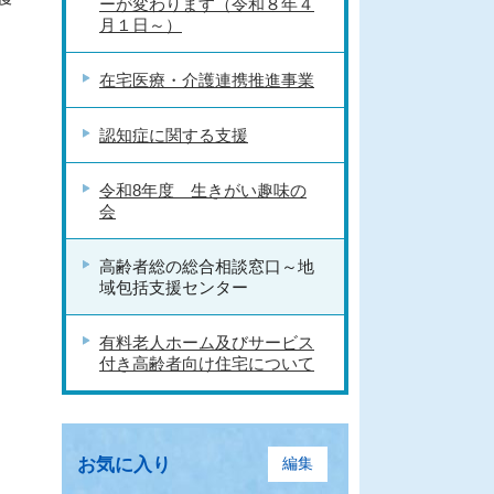
ーが変わります（令和８年４
月１日～）
在宅医療・介護連携推進事業
認知症に関する支援
令和8年度 生きがい趣味の
会
高齢者総の総合相談窓口～地
域包括支援センター
有料老人ホーム及びサービス
付き高齢者向け住宅について
お気に入り
編集