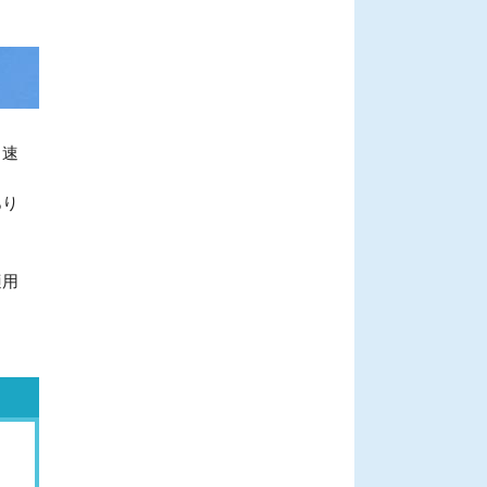
、速
あり
適用