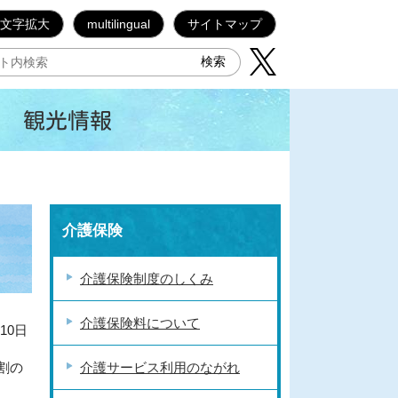
文字拡大
multilingual
サイトマップ
観光情報
介護保険
介護保険制度のしくみ
介護保険料について
10日
割の
介護サービス利用のながれ