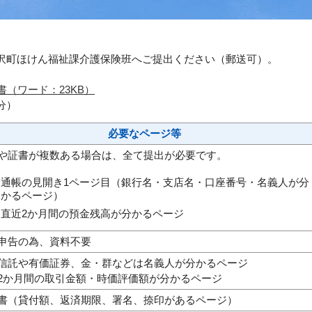
沢町ほけん福祉課介護保険班へご提出ください（郵送可）。
（ワード：23KB）
分）
必要なページ等
や証書が複数ある場合は、全て提出が必要です。
通帳の見開き1ページ目（銀行名・支店名・口座番号・名義人が分
かるページ）
直近2か月間の預金残高が分かるページ
申告の為、資料不要
信託や有価証券、金・群などは名義人が分かるページ
2か月間の取引金額・時価評価額が分かるページ
書（貸付額、返済期限、署名、捺印があるページ）