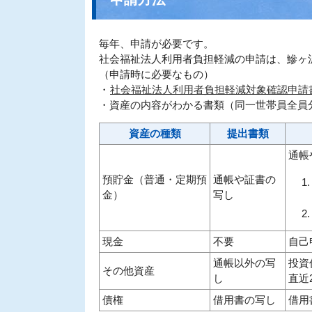
毎年、申請が必要です。
社会福祉法人利用者負担軽減の申請は、鰺ヶ
（申請時に必要なもの）
・
社会福祉法人利用者負担軽減対象確認申請書
・資産の内容がわかる書類（同一世帯員全員
資産の種類
提出書類
通帳
預貯金（普通・定期預
通帳や証書の
金）
写し
現金
不要
自己
通帳以外の写
投資
その他資産
し
直近
債権
借用書の写し
借用