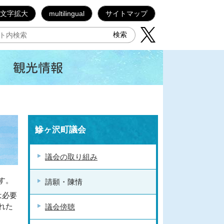
文字拡大
multilingual
サイトマップ
観光情報
鰺ヶ沢町議会
議会の取り組み
す。
請願・陳情
は必要
れた
議会傍聴