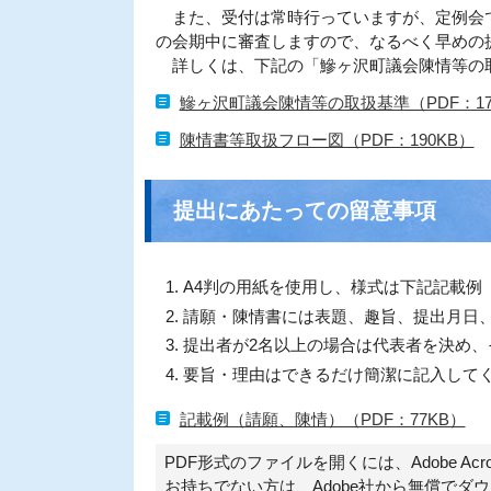
また、受付は常時行っていますが、定例会で
の会期中に審査しますので、なるべく早めの
詳しくは、下記の「鰺ヶ沢町議会陳情等の
鰺ヶ沢町議会陳情等の取扱基準（PDF：17
陳情書等取扱フロー図（PDF：190KB）
提出にあたっての留意事項
A4判の用紙を使用し、様式は下記記載例
請願・陳情書には表題、趣旨、提出月日
提出者が2名以上の場合は代表者を決め
要旨・理由はできるだけ簡潔に記入して
記載例（請願、陳情）（PDF：77KB）
PDF形式のファイルを開くには、Adobe Acroba
お持ちでない方は、Adobe社から無償でダ