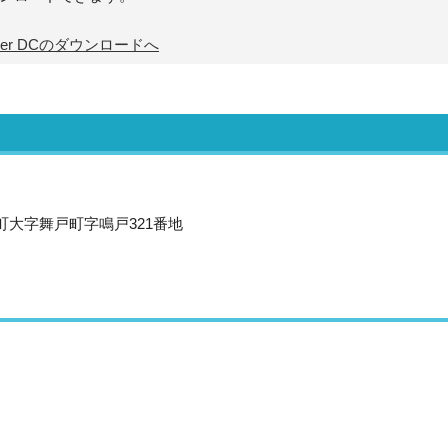
Reader DCのダウンロードへ
沢町大字舞戸町字鳴戸321番地