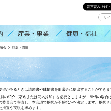
このページの本文へ移動
音声読み上げ・
内
産業・事業
健康・福祉
議会
請願・陳情
望があるときは請願書や陳情書を町議会に提出することができま
員の紹介（署名または記名捺印）を必要としますが、陳情の場合
の委員会で審査し、本会議で採択か不採択かを決定します。採択さ
た措置や実現を求めます。