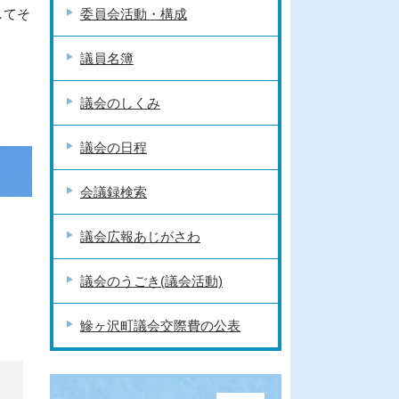
してそ
委員会活動・構成
議員名簿
議会のしくみ
議会の日程
会議録検索
議会広報あじがさわ
議会のうごき(議会活動)
鰺ヶ沢町議会交際費の公表