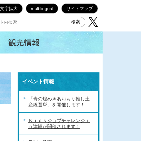
文字拡大
multilingual
サイトマップ
観光情報
イベント情報
「青の煌めきあおもり推し土
産総選挙」を開催します！
Ｋｉｄｓジョブチャレンジｉ
ｎ津軽が開催されます！