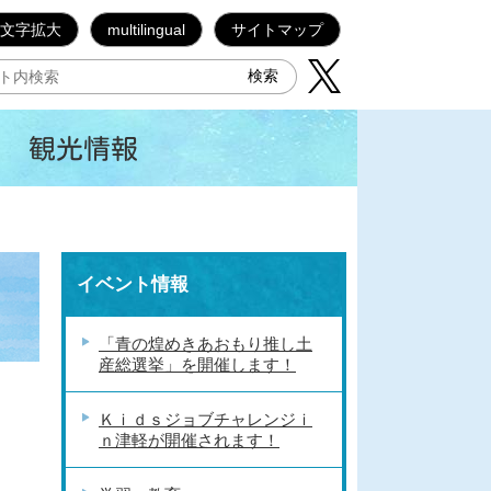
文字拡大
multilingual
サイトマップ
観光情報
イベント情報
「青の煌めきあおもり推し土
産総選挙」を開催します！
Ｋｉｄｓジョブチャレンジｉ
ｎ津軽が開催されます！