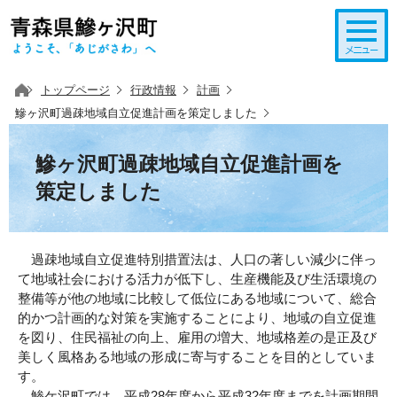
このページの本文へ移動
トップページ
行政情報
計画
鰺ヶ沢町過疎地域自立促進計画を策定しました
鰺ヶ沢町過疎地域自立促進計画を
策定しました
過疎地域自立促進特別措置法は、人口の著しい減少に伴っ
て地域社会における活力が低下し、生産機能及び生活環境の
整備等が他の地域に比較して低位にある地域について、総合
的かつ計画的な対策を実施することにより、地域の自立促進
を図り、住民福祉の向上、雇用の増大、地域格差の是正及び
美しく風格ある地域の形成に寄与することを目的としていま
す。
鯵ケ沢町では、平成28年度から平成32年度までを計画期間