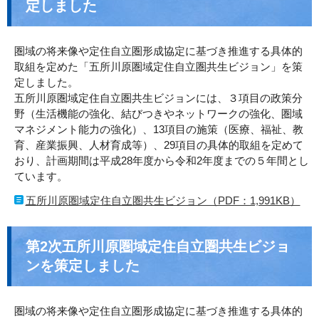
定しました
圏域の将来像や定住自立圏形成協定に基づき推進する具体的
取組を定めた「五所川原圏域定住自立圏共生ビジョン」を策
定しました。
五所川原圏域定住自立圏共生ビジョンには、３項目の政策分
野（生活機能の強化、結びつきやネットワークの強化、圏域
マネジメント能力の強化）、13項目の施策（医療、福祉、教
育、産業振興、人材育成等）、29項目の具体的取組を定めて
おり、計画期間は平成28年度から令和2年度までの５年間とし
ています。
五所川原圏域定住自立圏共生ビジョン（PDF：1,991KB）
第2次五所川原圏域定住自立圏共生ビジョ
ンを策定しました
圏域の将来像や定住自立圏形成協定に基づき推進する具体的