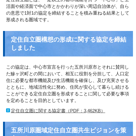
活面や経済面で中心市とかかわりが深い周辺自治体が、自ら
の意思で1対1の協定を締結することを積み重ねる結果として
形成される圏域です。
定住自立圏構想の形成に関する協定を締結
しました
この協定は、中心市宣言を行った五所川原市とそれに賛同し
た鰺ヶ沢町との間において、相互に役割を分担して、人口定
住に必要な都市機能及び生活機能を確保し、及び充実させる
とともに、地域活性化に努め、住民が安心して暮らし続ける
ことができる定住自立圏を形成することに関して必要な事項
を定めることを目的としています。
定住自立圏に関する協定書（PDF：3,462KB）
五所川原圏域定住自立圏共生ビジョンを策