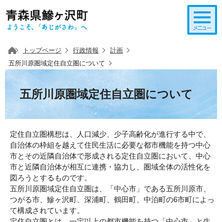
このページの本文へ移動
トップページ
行政情報
計画
五所川原圏域定住自立圏について
五所川原圏域定住自立圏について
定住自立圏構想は、人口減少、少子高齢化が進行する中で、
自治体の枠組を越えて住民生活に必要な都市機能を持つ中心
市とその近隣自治体で形成される定住自立圏において、中心
市と近隣自治体が相互に連携・協力し、圏域全体の活性化を
図ろうとするものです。
五所川原圏域定住自立圏は、「中心市」である五所川原市、
つがる市、鰺ヶ沢町、深浦町、鶴田町、中泊町の6市町によっ
て構成されています。
定住自立圏とは、一定以上の都市機能を持つ「中心市」と生