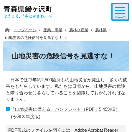
このページの本文へ移動
トップページ
産業・事業
農林水産業
農林業
山地災害の危険信号を見逃すな！
山地災害の危険信号を見逃すな！
日本では毎年約2,500箇所もの山地災害が発生し、多くの被
害をもたらしています。私たちは日頃から、山地災害の危険
と隣り合わせに暮らしていることを認識しておかなければな
りません。
「山地災害に備える」パンフレット（PDF：5,459KB）
(令和３年度版)
PDF形式のファイルを開くには、Adobe Acrobat Reader