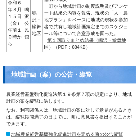
令和６
町から地域計画の制度説明及びアンケ
年３月
鳴
鳴
ート結果の内容を報告、現状の「人・農
１５日
沢
沢・
地プラン」をベースに地域の現状を参加
（金）
公
鰺舞
者で共有し地域計画策定までのスケジュ
午前１
民
地区
ール等について合意形成を図った。
０時か
館
第１回取りまとめ結果（鳴沢・鰺舞地
ら
区）（PDF：884KB）
地域計画（案）の公告・縦覧
農業経営基盤強化促進法第１９条第７項の規定により、地域
計画の案を縦覧に供します。
なお、利害関係人は、地域計画の案に対して意見があるとき
は、縦覧期間満了の日までに、町に意見書を提出することが
できます。
地域農業経営基盤強化促進計画を定める旨の公告縦覧