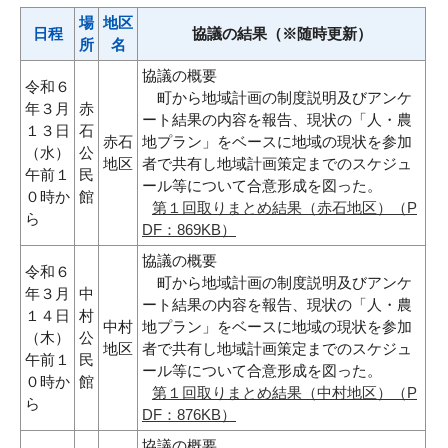
場
地区
日程
協議の結果（※随時更新）
所
名
協議の概要
令和６
町から地域計画の制度説明及びアンケ
年３月
赤
ート結果の内容を報告、現状の「人・農
１３日
石
赤石
地プラン」をベースに地域の現状を参加
（水）
公
地区
者で共有し地域計画策定までのスケジュ
午前１
民
ール等について合意形成を図った。
０時か
館
第１回取りまとめ結果（赤石地区）（P
ら
DF：869KB）
協議の概要
令和６
町から地域計画の制度説明及びアンケ
年３月
中
ート結果の内容を報告、現状の「人・農
１４日
村
中村
地プラン」をベースに地域の現状を参加
（木）
公
地区
者で共有し地域計画策定までのスケジュ
午前１
民
ール等について合意形成を図った。
０時か
館
第１回取りまとめ結果（中村地区）（P
ら
DF：876KB）
協議の概要