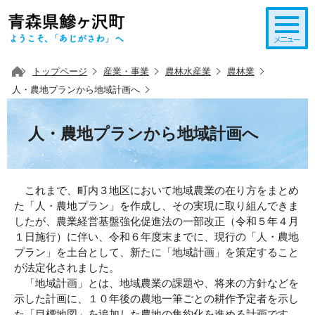
このページの本文へ移動
トップページ
産業・事業
農林水産業
農林業
人・農地プランから地域計画へ
人・農地プランから地域計画へ
これまで、町内３地区において地域農業の在り方をまとめ
た「人・農地プラン」を作成し、その実現に取り組んできま
したが、農業経営基盤強化促進法の一部改正（令和５年４月
１日施行）に伴い、令和６年度末までに、現行の「人・農地
プラン」を土台として、新たに「地域計画」を策定すること
が法定化されました。
「地域計画」とは、地域農業の課題や、将来の方針などを
示した計画に、１０年後の農地一筆ごとの耕作予定者を示し
た「目標地図」を追加した農地の集約化を進める計画です。