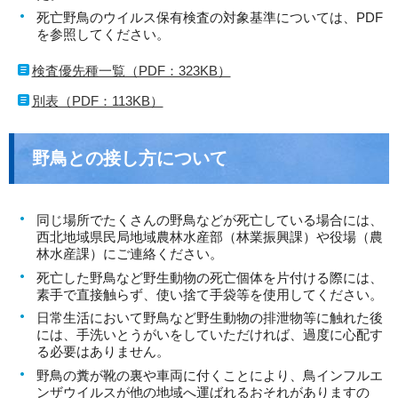
死亡野鳥のウイルス保有検査の対象基準については、PDF
を参照してください。
検査優先種一覧（PDF：323KB）
別表（PDF：113KB）
野鳥との接し方について
同じ場所でたくさんの野鳥などが死亡している場合には、
西北地域県民局地域農林水産部（林業振興課）や役場（農
林水産課）にご連絡ください。
死亡した野鳥など野生動物の死亡個体を片付ける際には、
素手で直接触らず、使い捨て手袋等を使用してください。
日常生活において野鳥など野生動物の排泄物等に触れた後
には、手洗いとうがいをしていただければ、過度に心配す
る必要はありません。
野鳥の糞が靴の裏や車両に付くことにより、鳥インフルエ
ンザウイルスが他の地域へ運ばれるおそれがありますの