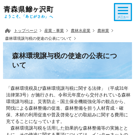
このページの本文へ移動
トップページ
産業・事業
農林水産業
農林業
森林環境譲与税の使途の公表について
森林環境譲与税の使途の公表につ
いて
「森林環境税及び森林環境譲与税に関する法律」（平成31年
法律第3号）が施行され、令和元年度から交付されている森林
環境譲与税は、災害防止・国土保全機能強化等の観点から、
間伐による森林整備の促進、森林整備を担う人材育成・確
保、木材の利用促進や普及啓発などの取組みに関する費用に
充てることになっています。
森林環境譲与税を活用した効果的な森林整備等の実施とと
もに、その使途に関する事項については、インターネットの