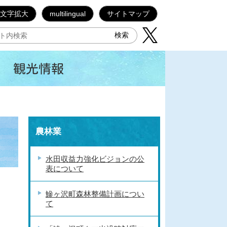
文字拡大
multilingual
サイトマップ
観光情報
農林業
水田収益力強化ビジョンの公
表について
鰺ヶ沢町森林整備計画につい
て