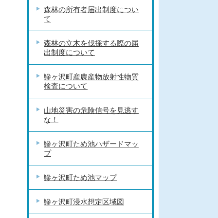
森林の所有者届出制度につい
て
森林の立木を伐採する際の届
出制度について
鰺ヶ沢町産農産物放射性物質
検査について
山地災害の危険信号を見逃す
な！
鰺ヶ沢町ため池ハザードマッ
プ
鰺ヶ沢町ため池マップ
鰺ヶ沢町浸水想定区域図