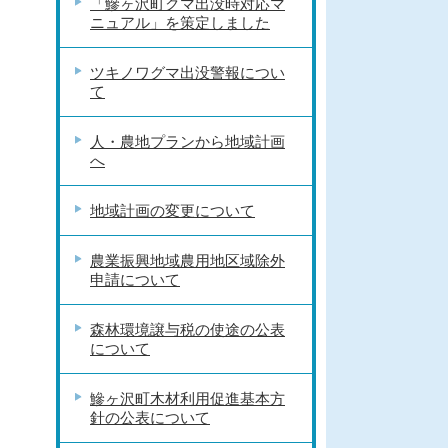
「鰺ヶ沢町クマ出没時対応マ
ニュアル」を策定しました
ツキノワグマ出没警報につい
て
人・農地プランから地域計画
へ
地域計画の変更について
農業振興地域農用地区域除外
申請について
森林環境譲与税の使途の公表
について
鰺ヶ沢町木材利用促進基本方
針の公表について