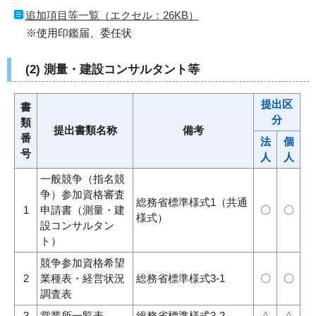
追加項目等一覧（エクセル：26KB）
※使用印鑑届、委任状
(2) 測量・建設コンサルタント等
提出区
書
分
類
提出書類名称
備考
番
法
個
号
人
人
一般競争（指名競
争）参加資格審査
総務省標準様式1（共通
1
申請書（測量・建
〇
〇
様式）
設コンサルタン
ト）
競争参加資格希望
2
業種表・経営状況
総務省標準様式3-1
〇
〇
調査表
3
営業所一覧表
総務省標準様式3-2
△
△