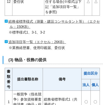
12
委任状
任する場合(※様式は下
△
△
記「追加項目等一覧」
を参照)
総務省標準様式（測量・建設コンサルタント等）（エクセ
ル：150KB）
※標準様式1、3-1、3-2
追加項目等一覧（エクセル：26KB）
※業務経歴書、使用印鑑届、委任状
(3) 物品・役務の提供
書
提出区分
類
提出書類名称
備考
番
法人
個人
号
一般競争（指名競
争）参加資格審査
総務省標準様式1（共
1
〇
〇
申請書（物品・役
通様式）