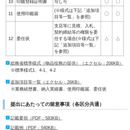
10
印鑑登録証明書
写し可
〇
〇
(※様式は下記「追加項
11
使用印鑑届
〇
〇
目等一覧」を参照)
支店等に見積、入札、
契約締結等の権限を委
12
委任状
任する場合(※様式は下
△
△
記「追加項目等一覧」
を参照)
総務省標準様式（物品役務の提供）（エクセル：206KB）
※標準様式1、4-1、4-2
追加項目等一覧（エクセル：26KB）
※業務経歴書、納入実績書、使用印鑑届、委任状
提出にあたっての留意事項（各区分共通）
記載要領（PDF：583KB）
記載例（PDF：540KB）