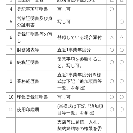
4
登記事項証明書
写し可
〇
営業証明書及び身
5
写し可
〇
分証明書
登録証明書等の写
6
登録している場合添付
△
△
し
7
財務諸表等
直近1事業年度分
〇
〇
留意事項を参照するこ
8
納税証明書
〇
〇
と。写し可。
直近2事業年度分(※様
9
業務経歴書
式は下記「追加項目等
〇
〇
一覧」を参照)
10
印鑑登録証明書
写し可
〇
〇
(※様式は下記「追加項
11
使用印鑑届
〇
〇
目等一覧」を参照)
支店等に見積、入札、
契約締結等の権限を委