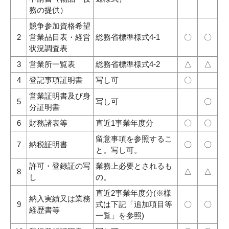
務の提供）
競争参加資格希望
2
営業品目表・経営
総務省標準様式4-1
〇
〇
状況調査表
3
営業所一覧表
総務省標準様式4-2
△
△
4
登記事項証明書
写し可
〇
営業証明書及び身
5
写し可
〇
分証明書
6
財務諸表等
直近1事業年度分
〇
〇
留意事項を参照するこ
7
納税証明書
〇
〇
と。写し可。
許可・登録証の写
業務上必要とされるも
8
△
△
し
の。
直近2事業年度分(※様
納入実績又は業務
9
式は下記「追加項目等
〇
〇
経歴書等
一覧」を参照)