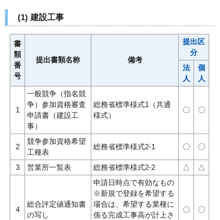
(1) 建設工事
提出区
書
分
類
提出書類名称
備考
番
法
個
号
人
人
一般競争（指名競
争）参加資格審査
総務省標準様式1（共通
1
〇
〇
申請書（建設工
様式）
事）
競争参加資格希望
2
総務省標準様式2-1
〇
〇
工種表
3
営業所一覧表
総務省標準様式2-2
△
△
申請日時点で有効なもの
※新規で登録を希望する
総合評定値通知書
場合は、希望する業種に
4
〇
〇
の写し
係る完成工事高が計上さ