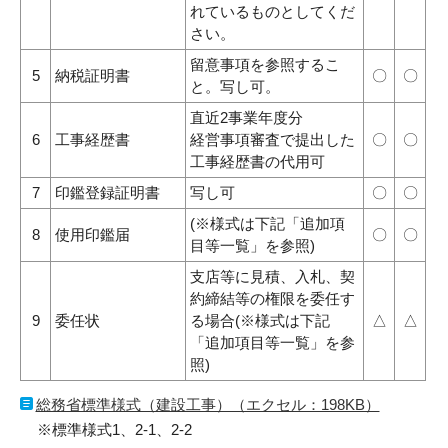
れているものとしてくだ
さい。
留意事項を参照するこ
5
納税証明書
〇
〇
と。写し可。
直近2事業年度分
6
工事経歴書
経営事項審査で提出した
〇
〇
工事経歴書の代用可
7
印鑑登録証明書
写し可
〇
〇
(※様式は下記「追加項
8
使用印鑑届
〇
〇
目等一覧」を参照)
支店等に見積、入札、契
約締結等の権限を委任す
9
委任状
る場合(※様式は下記
△
△
「追加項目等一覧」を参
照)
総務省標準様式（建設工事）（エクセル：198KB）
※標準様式1、2-1、2-2