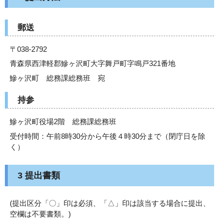
郵送
〒038-2792
青森県西津軽郡鰺ヶ沢町大字舞戸町字鳴戸321番地
鰺ヶ沢町 総務課総務班 宛
持参
鰺ヶ沢町役場2階 総務課総務班
受付時間：午前8時30分から午後４時30分まで（閉庁日を除
く）
3 提出書類
(提出区分「〇」印は必須、「△」印は該当する場合に提出、
空欄は不要書類。)