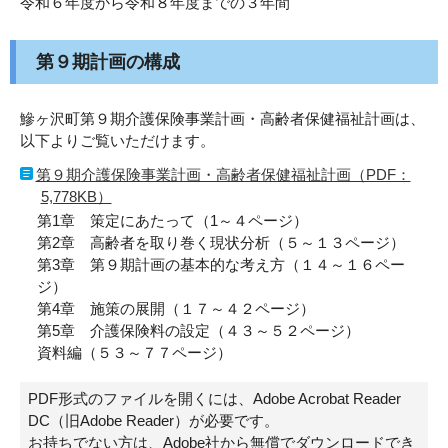
令和６年度から令和８年度までの３年間
第９期計画の構成
鰺ヶ沢町第９期介護保険事業計画・高齢者保健福祉計画は、
以下よりご覧いただけます。
第９期介護保険事業計画・高齢者保健福祉計画（PDF：
5,778KB）
第1章 策定にあたって（1～４ページ）
第2章 高齢者を取り巻く現状分析（５～１３ページ）
第3章 第９期計画の基本的な考え方（１４～１６ペー
ジ）
第4章 施策の展開（１７～４２ページ）
第5章 介護保険料の設定（４３～５２ページ）
資料編（５３～７７ページ）
PDF形式のファイルを開くには、Adobe Acrobat Reader
DC（旧Adobe Reader）が必要です。
お持ちでない方は、Adobe社から無償でダウンロードでき