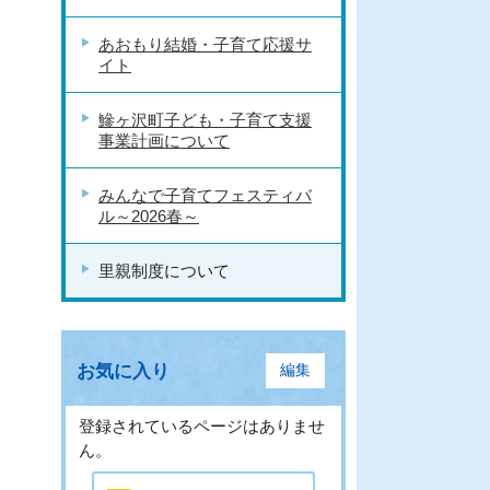
あおもり結婚・子育て応援サ
イト
鰺ヶ沢町子ども・子育て支援
事業計画について
みんなで子育てフェスティバ
ル～2026春～
里親制度について
お気に入り
編集
登録されているページはありませ
ん。