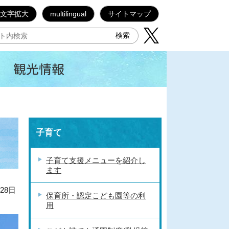
文字拡大
multilingual
サイトマップ
観光情報
子育て
子育て支援メニューを紹介し
ます
28日
保育所・認定こども園等の利
用