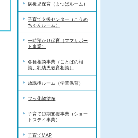
病後児保育（よつばルーム）
子育て支援センター（こうめ
ちゃんルーム）
一時預かり保育（ママサポー
ト事業）
各種相談事業（ことばの相
談、乳幼児教育相談）
放課後ルーム（学童保育）
フッ化物塗布
子育て短期支援事業（ショー
トステイ事業）
子育てMAP