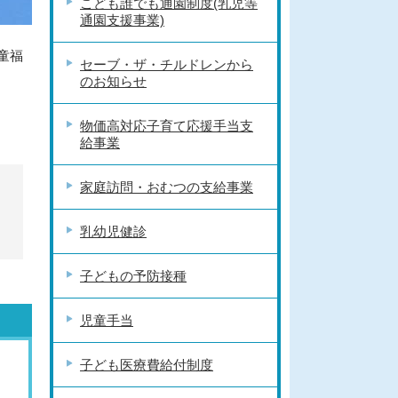
こども誰でも通園制度(乳児等
通園支援事業)
童福
セーブ・ザ・チルドレンから
のお知らせ
物価高対応子育て応援手当支
給事業
家庭訪問・おむつの支給事業
乳幼児健診
子どもの予防接種
児童手当
子ども医療費給付制度