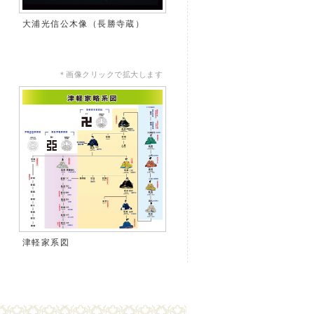
大浦光信公木像（長勝寺蔵）
＊画像クリックで拡大します
津軽家系図