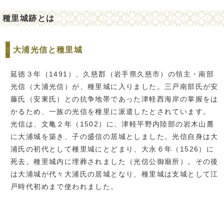
種里城跡とは
大浦光信と種里城
延徳３年（1491）、久慈郡（岩手県久慈市）の領主・南部
光信（大浦光信）が、種里城に入りました。三戸南部氏が安
藤氏（安東氏）との抗争地帯であった津軽西海岸の掌握をは
かるため、一族の光信を種里に派遣したとされています。
光信は、文亀２年（1502）に、津軽平野内陸部の岩木山麓
に大浦城を築き、子の盛信の居城としました。光信自身は大
浦氏の初代として種里城にとどまり、大永６年（1526）に
死去。種里城内に埋葬されました（光信公御廟所）。その後
は大浦城が代々大浦氏の居城となり、種里城は支城として江
戸時代初めまで使われました。