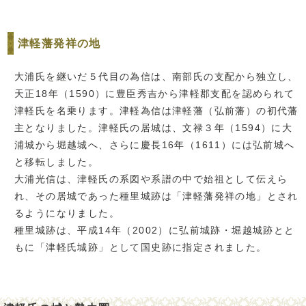
津軽藩発祥の地
大浦氏を継いだ５代目の為信は、南部氏の支配から独立し、
天正18年（1590）に豊臣秀吉から津軽郡支配を認められて
津軽氏を名乗ります。津軽為信は津軽藩（弘前藩）の初代藩
主となりました。津軽氏の居城は、文禄３年（1594）に大
浦城から堀越城へ、さらに慶長16年（1611）には弘前城へ
と移転しました。
大浦光信は、津軽氏の系図や系譜の中で始祖として伝えら
れ、その居城であった種里城跡は「津軽藩発祥の地」とされ
るようになりました。
種里城跡は、平成14年（2002）に弘前城跡・堀越城跡とと
もに「津軽氏城跡」として国史跡に指定されました。