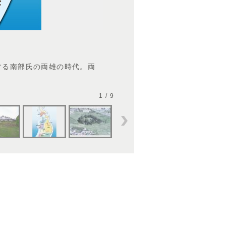
する南部氏の両雄の時代。両
1 / 9