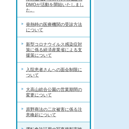
DMOが活動を開始いたしまし
た。
発熱時の医療機関の受診方法
について
新型コロナウイルス感染症対
策に係る経済産業省による支
援策について
入院患者さんへの面会制限に
ついて
大高山総合公園の営業期間の
変更について
原野商法の二次被害に係る注
意喚起について