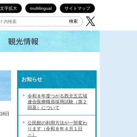
文字拡大
multilingual
サイトマップ
観光情報
お知らせ
令和８年度つがる西北五広域
連合医療職員採用試験（第２
回及）について
16日
公民館の利用方法が一部変わ
ります（令和８年４月１日
～）