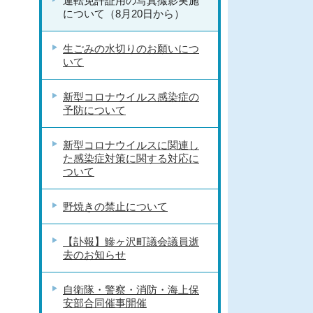
運転免許証用の写真撮影実施
について（8月20日から）
生ごみの水切りのお願いにつ
いて
新型コロナウイルス感染症の
予防について
新型コロナウイルスに関連し
た感染症対策に関する対応に
ついて
野焼きの禁止について
【訃報】鰺ヶ沢町議会議員逝
去のお知らせ
自衛隊・警察・消防・海上保
安部合同催事開催