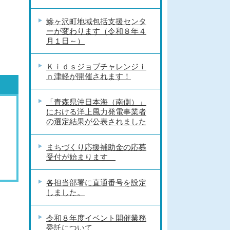
鰺ヶ沢町地域包括支援センタ
ーが変わります（令和８年４
月１日～）
Ｋｉｄｓジョブチャレンジｉ
ｎ津軽が開催されます！
「青森県沖日本海（南側）」
における洋上風力発電事業者
の選定結果が公表されました
まちづくり応援補助金の応募
受付が始まります
各担当部署に直通番号を設定
しました。
令和８年度イベント開催業務
委託について