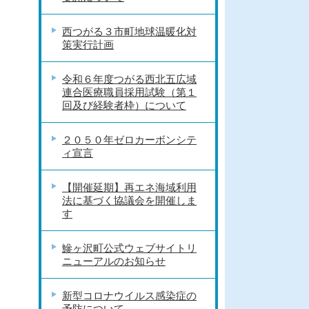
西つがる３市町地球温暖化対
策実行計画
令和６年度つがる西北五広域
連合医療職員採用試験（第１
回及び経験者枠）について
２０５０年ゼロカーボンシテ
ィ宣言
【開催延期】再エネ海域利用
法に基づく協議会を開催しま
す
鰺ヶ沢町公式ウェブサイトリ
ニューアルのお知らせ
新型コロナウイルス感染症の
予防について