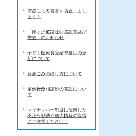
雪崩による被害を防止しまし
ょう！
「鰺ヶ沢道路迂回路設置及び
撤去」のお知らせ
子ども医療費受給資格証の更
新について
資源ごみの出し方について
定例行政相談所の開設につい
て
マイナンバー制度に便乗した
不正な勧誘や個人情報の取得
にご注意ください！