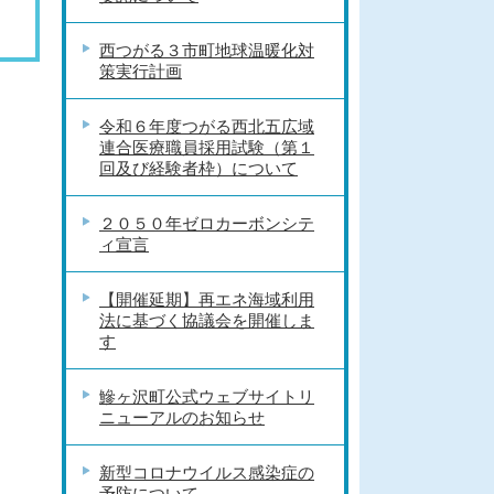
西つがる３市町地球温暖化対
策実行計画
令和６年度つがる西北五広域
連合医療職員採用試験（第１
回及び経験者枠）について
２０５０年ゼロカーボンシテ
ィ宣言
【開催延期】再エネ海域利用
法に基づく協議会を開催しま
す
鰺ヶ沢町公式ウェブサイトリ
ニューアルのお知らせ
新型コロナウイルス感染症の
予防について