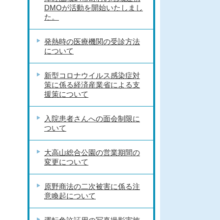
DMOが活動を開始いたしまし
た。
発熱時の医療機関の受診方法
について
新型コロナウイルス感染症対
策に係る経済産業省による支
援策について
入院患者さんへの面会制限に
ついて
大高山総合公園の営業期間の
変更について
原野商法の二次被害に係る注
意喚起について