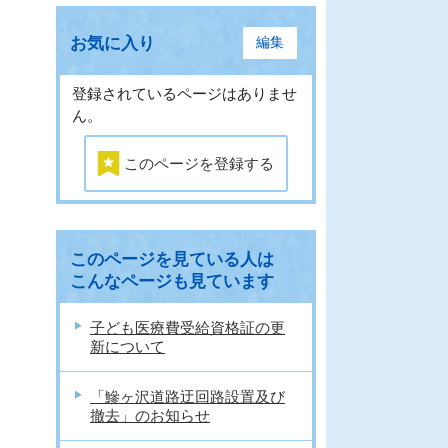
お気に入り
編集
登録されているページはありませ
ん。
このページを登録する
このページを見ている人は
こんなページも見ています
子ども医療費受給資格証の更
新について
「鰺ヶ沢道路迂回路設置及び
撤去」のお知らせ