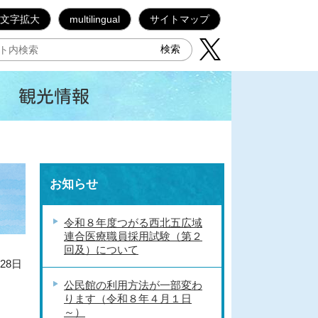
文字拡大
multilingual
サイトマップ
観光情報
お知らせ
令和８年度つがる西北五広域
連合医療職員採用試験（第２
回及）について
28日
公民館の利用方法が一部変わ
ります（令和８年４月１日
～）