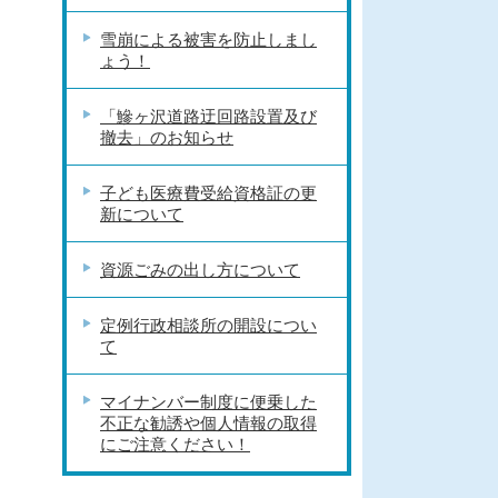
雪崩による被害を防止しまし
ょう！
「鰺ヶ沢道路迂回路設置及び
撤去」のお知らせ
子ども医療費受給資格証の更
新について
資源ごみの出し方について
定例行政相談所の開設につい
て
マイナンバー制度に便乗した
不正な勧誘や個人情報の取得
にご注意ください！