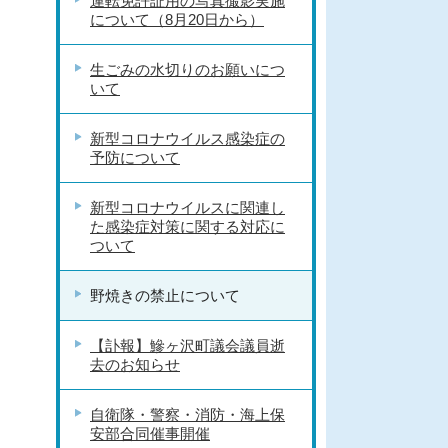
運転免許証用の写真撮影実施
について（8月20日から）
生ごみの水切りのお願いにつ
いて
新型コロナウイルス感染症の
予防について
新型コロナウイルスに関連し
た感染症対策に関する対応に
ついて
野焼きの禁止について
【訃報】鰺ヶ沢町議会議員逝
去のお知らせ
自衛隊・警察・消防・海上保
安部合同催事開催