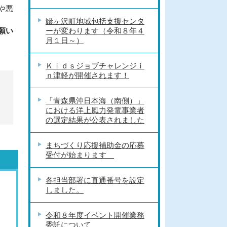
や悪
鰺ヶ沢町地域包括支援センタ
願い
ーが変わります（令和８年４
月１日～）
Ｋｉｄｓジョブチャレンジｉ
ｎ津軽が開催されます！
「青森県沖日本海（南側）」
における洋上風力発電事業者
の選定結果が公表されました
まちづくり応援補助金の応募
受付が始まります
各担当部署に直通番号を設定
しました。
令和８年度イベント開催業務
委託について