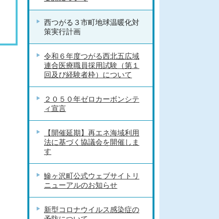
西つがる３市町地球温暖化対
策実行計画
令和６年度つがる西北五広域
連合医療職員採用試験（第１
回及び経験者枠）について
２０５０年ゼロカーボンシテ
ィ宣言
【開催延期】再エネ海域利用
法に基づく協議会を開催しま
す
鰺ヶ沢町公式ウェブサイトリ
ニューアルのお知らせ
新型コロナウイルス感染症の
予防について