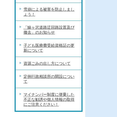
雪崩による被害を防止しまし
ょう！
「鰺ヶ沢道路迂回路設置及び
撤去」のお知らせ
子ども医療費受給資格証の更
新について
資源ごみの出し方について
定例行政相談所の開設につい
て
マイナンバー制度に便乗した
不正な勧誘や個人情報の取得
にご注意ください！