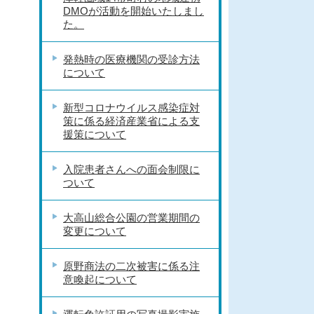
DMOが活動を開始いたしまし
た。
発熱時の医療機関の受診方法
について
新型コロナウイルス感染症対
策に係る経済産業省による支
援策について
入院患者さんへの面会制限に
ついて
大高山総合公園の営業期間の
変更について
原野商法の二次被害に係る注
意喚起について