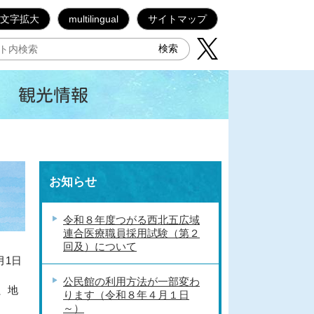
文字拡大
multilingual
サイトマップ
観光情報
お知らせ
令和８年度つがる西北五広域
連合医療職員採用試験（第２
回及）について
月1日
公民館の利用方法が一部変わ
、地
ります（令和８年４月１日
～）