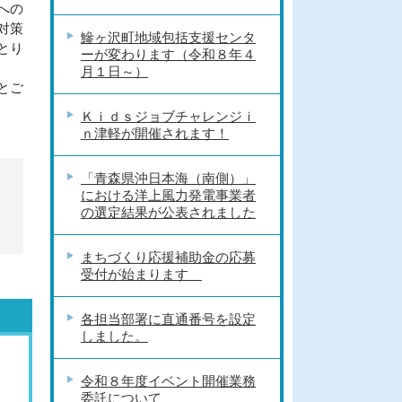
への
対策
鰺ヶ沢町地域包括支援センタ
とり
ーが変わります（令和８年４
月１日～）
とご
Ｋｉｄｓジョブチャレンジｉ
ｎ津軽が開催されます！
「青森県沖日本海（南側）」
における洋上風力発電事業者
の選定結果が公表されました
まちづくり応援補助金の応募
受付が始まります
各担当部署に直通番号を設定
しました。
令和８年度イベント開催業務
委託について