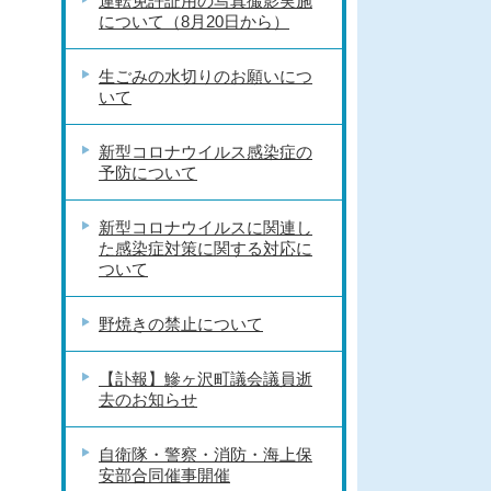
運転免許証用の写真撮影実施
について（8月20日から）
生ごみの水切りのお願いにつ
いて
新型コロナウイルス感染症の
予防について
新型コロナウイルスに関連し
た感染症対策に関する対応に
ついて
野焼きの禁止について
【訃報】鰺ヶ沢町議会議員逝
去のお知らせ
自衛隊・警察・消防・海上保
安部合同催事開催