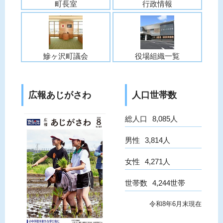
町長室
行政情報
鰺ヶ沢町議会
役場組織一覧
広報あじがさわ
人口世帯数
総人口
8,085人
男性
3,814人
女性
4,271人
世帯数
4,244世帯
令和8年6月末現在