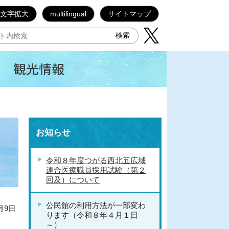
文字拡大
multilingual
サイトマップ
観光情報
お知らせ
令和８年度つがる西北五広域
連合医療職員採用試験（第２
回及）について
公民館の利用方法が一部変わ
月9日
ります（令和８年４月１日
～）