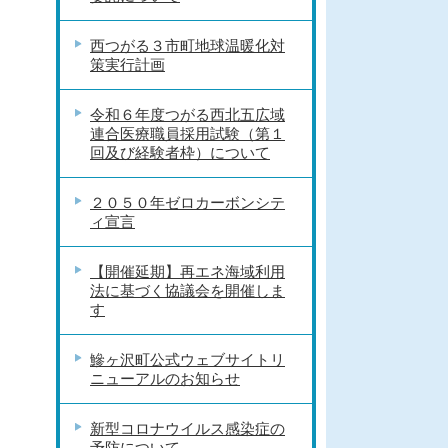
西つがる３市町地球温暖化対
策実行計画
令和６年度つがる西北五広域
連合医療職員採用試験（第１
回及び経験者枠）について
２０５０年ゼロカーボンシテ
ィ宣言
【開催延期】再エネ海域利用
法に基づく協議会を開催しま
す
鰺ヶ沢町公式ウェブサイトリ
ニューアルのお知らせ
新型コロナウイルス感染症の
予防について