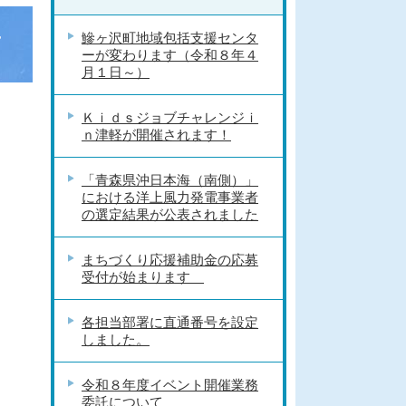
に
鰺ヶ沢町地域包括支援センタ
ーが変わります（令和８年４
月１日～）
Ｋｉｄｓジョブチャレンジｉ
ｎ津軽が開催されます！
「青森県沖日本海（南側）」
における洋上風力発電事業者
の選定結果が公表されました
まちづくり応援補助金の応募
受付が始まります
各担当部署に直通番号を設定
しました。
令和８年度イベント開催業務
委託について