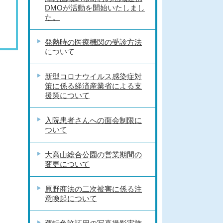
DMOが活動を開始いたしまし
た。
発熱時の医療機関の受診方法
について
新型コロナウイルス感染症対
策に係る経済産業省による支
援策について
入院患者さんへの面会制限に
ついて
大高山総合公園の営業期間の
変更について
原野商法の二次被害に係る注
意喚起について