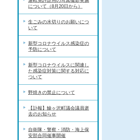
運転免許証用の写真撮影実施
について（8月20日から）
生ごみの水切りのお願いにつ
いて
新型コロナウイルス感染症の
予防について
新型コロナウイルスに関連し
た感染症対策に関する対応に
ついて
野焼きの禁止について
【訃報】鰺ヶ沢町議会議員逝
去のお知らせ
自衛隊・警察・消防・海上保
安部合同催事開催