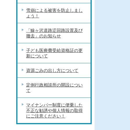
雪崩による被害を防止しまし
ょう！
「鰺ヶ沢道路迂回路設置及び
撤去」のお知らせ
子ども医療費受給資格証の更
新について
資源ごみの出し方について
定例行政相談所の開設につい
て
マイナンバー制度に便乗した
不正な勧誘や個人情報の取得
にご注意ください！