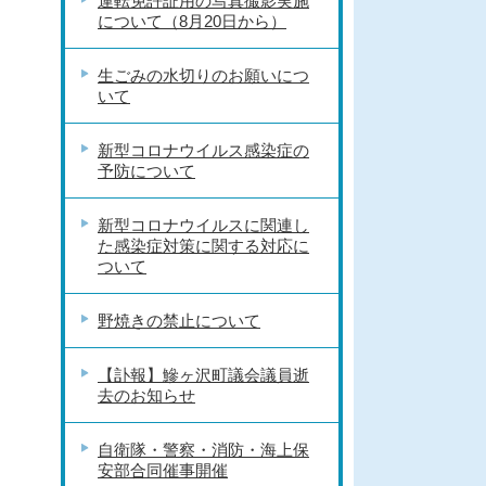
運転免許証用の写真撮影実施
について（8月20日から）
生ごみの水切りのお願いにつ
いて
新型コロナウイルス感染症の
予防について
新型コロナウイルスに関連し
た感染症対策に関する対応に
ついて
野焼きの禁止について
【訃報】鰺ヶ沢町議会議員逝
去のお知らせ
自衛隊・警察・消防・海上保
安部合同催事開催