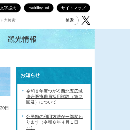
文字拡大
multilingual
サイトマップ
観光情報
お知らせ
令和８年度つがる西北五広域
連合医療職員採用試験（第２
回及）について
20日
公民館の利用方法が一部変わ
ります（令和８年４月１日
～）