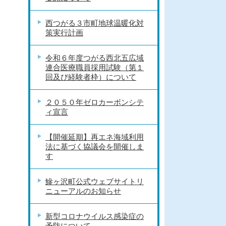
西つがる３市町地球温暖化対
策実行計画
令和６年度つがる西北五広域
連合医療職員採用試験（第１
回及び経験者枠）について
２０５０年ゼロカーボンシテ
ィ宣言
【開催延期】再エネ海域利用
法に基づく協議会を開催しま
す
鰺ヶ沢町公式ウェブサイトリ
ニューアルのお知らせ
新型コロナウイルス感染症の
予防について