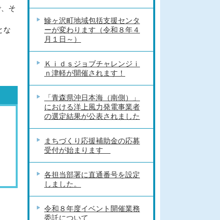
で、そ
鰺ヶ沢町地域包括支援センタ
とな
ーが変わります（令和８年４
月１日～）
Ｋｉｄｓジョブチャレンジｉ
ｎ津軽が開催されます！
「青森県沖日本海（南側）」
における洋上風力発電事業者
の選定結果が公表されました
まちづくり応援補助金の応募
受付が始まります
各担当部署に直通番号を設定
しました。
令和８年度イベント開催業務
委託について