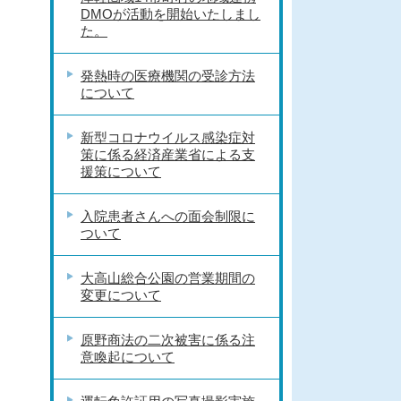
DMOが活動を開始いたしまし
た。
発熱時の医療機関の受診方法
について
新型コロナウイルス感染症対
策に係る経済産業省による支
援策について
入院患者さんへの面会制限に
ついて
大高山総合公園の営業期間の
変更について
原野商法の二次被害に係る注
意喚起について