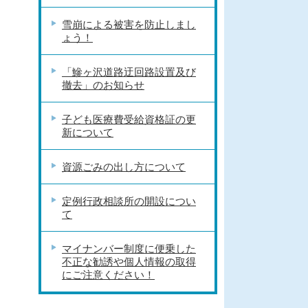
雪崩による被害を防止しまし
ょう！
「鰺ヶ沢道路迂回路設置及び
撤去」のお知らせ
子ども医療費受給資格証の更
新について
資源ごみの出し方について
定例行政相談所の開設につい
て
マイナンバー制度に便乗した
不正な勧誘や個人情報の取得
にご注意ください！