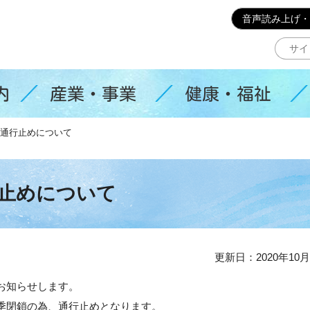
このページの本文へ移動
音声読み上げ・
内
産業・事業
健康・福祉
通行止めについて
止めについて
更新日：2020年10月
お知らせします。
季閉鎖の為、通行止めとなります。