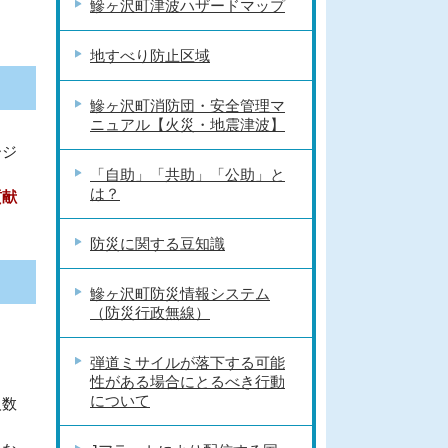
鰺ヶ沢町津波ハザードマップ
地すべり防止区域
鰺ヶ沢町消防団・安全管理マ
ニュアル【火災・地震津波】
ージ
「自助」「共助」「公助」と
は？
貢献
防災に関する豆知識
鰺ヶ沢町防災情報システム
（防災行政無線）
弾道ミサイルが落下する可能
性がある場合にとるべき行動
について
人数