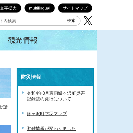
文字拡大
multilingual
サイトマップ
観光情報
防災情報
令和4年8月豪雨鰺ヶ沢町災害
記録誌の発行について
動環
鰺ヶ沢町防災マップ
避難情報が変わりました