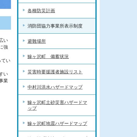
各種防災計画
消防団協力事業所表示制度
広い
避難場所
に強
鰺ヶ沢町 備蓄状況
ってい
災害時要援護者施設リスト
すい
事業
中村川洪水ハザードマップ
鰺ヶ沢町土砂災害ハザードマ
ップ
鰺ヶ沢町地震ハザードマップ