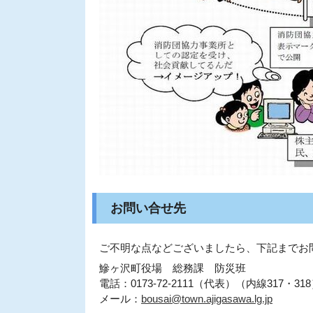
お問い合せ先
ご不明な点などございましたら、下記までお
鰺ヶ沢町役場 総務課 防災班
電話：0173-72-2111（代表）（内線317・31
メール：
bousai@town.ajigasawa.lg.jp