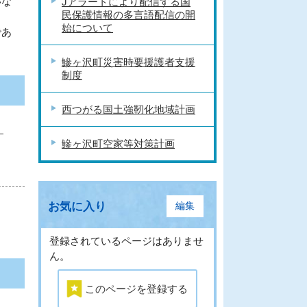
いな
Jアラートにより配信する国
民保護情報の多言語配信の開
始について
であ
鰺ヶ沢町災害時要援護者支援
制度
西つがる国土強靭化地域計画
：
鰺ヶ沢町空家等対策計画
お気に入り
編集
登録されているページはありませ
ん。
このページを登録する