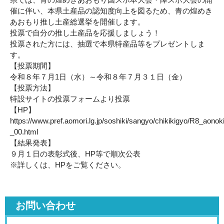
催に伴い、本県土産品の認知度向上を図るため、青の煌めき
あおもり推し土産総選挙を開催します。
投票で自分の推し土産品を応援しましょう！
投票された方には、抽選で本県特産品等をプレゼントしま
す。
【投票期間】
令和８年７月1日（水）～令和８年７月３１日（金）
【投票方法】
特設サイトの投票フォームより投票
【HP】
https://www.pref.aomori.lg.jp/soshiki/sangyo/chikikigyo/R8_aon
_00.html
【結果発表】
９月１日の表彰式後、HP等で順次公表
※詳しくは、HPをご覧ください。
お問い合わせ