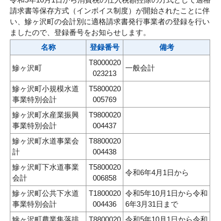
請求書等保存方式（インボイス制度）が開始されたことに伴
い、鰺ヶ沢町の会計別に適格請求書発行事業者の登録を行い
ましたので、登録番号をお知らせします。
名称
登録番号
備考
T8000020
鰺ヶ沢町
一般会計
023213
鰺ヶ沢町小規模水道
T5800020
事業特別会計
005769
鰺ヶ沢町水産業振興
T9800020
事業特別会計
004437
鰺ヶ沢町水道事業会
T8800020
計
004438
鰺ヶ沢町下水道事業
T5800020
令和6年4月1日から
会計
006858
鰺ヶ沢町公共下水道
T1800020
令和5年10月1日から令和
事業特別会計
004436
6年3月31日まで
鰺ヶ沢町農業集落排
T8800020
令和5年10月1日から令和