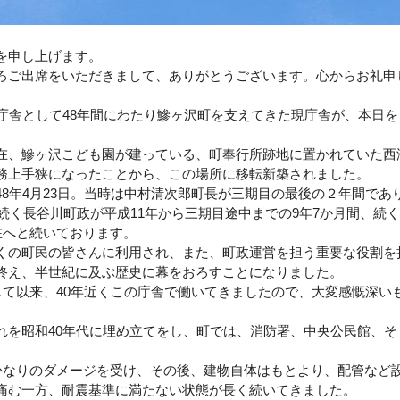
を申し上げます。
ご出席をいただきまして、ありがとうございます。心からお礼申
庁舎として48年間にわたり鰺ヶ沢町を支えてきた現庁舎が、本日を
、鰺ヶ沢こども園が建っている、町奉行所跡地に置かれていた西
務上手狭になったことから、この場所に移転新築されました。
8年4月23日。当時は中村清次郎町長が三期目の最後の２年間であ
、続く長谷川町政が平成11年から三期目途中までの9年7か月間、続
在へと続いております。
の町民の皆さんに利用され、また、町政運営を担う重要な役割を
終え、半世紀に及ぶ歴史に幕をおろすことになりました。
して以来、40年近くこの庁舎で働いてきましたので、大変感慨深い
を昭和40年代に埋め立てをし、町では、消防署、中央公民館、そ
かなりのダメージを受け、その後、建物自体はもとより、配管など
痛む一方、耐震基準に満たない状態が長く続いてきました。