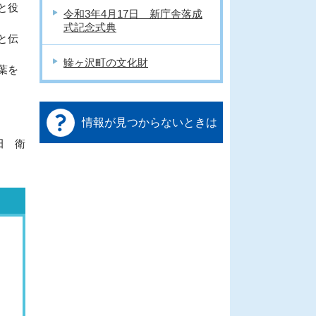
と役
令和3年4月17日 新庁舎落成
式記念式典
と伝
鰺ヶ沢町の文化財
葉を
情報が見つからないときは
田 衛