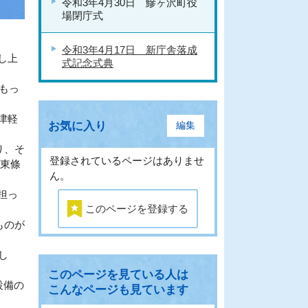
令和3年4月30日 鰺ヶ沢町役
場閉庁式
令和3年4月17日 新庁舎落成
し上
式記念式典
もっ
津軽
お気に入り
編集
り、そ
登録されているページはありませ
く東條
ん。
担っ
このページを登録する
ものが
し
このページを見ている人は
設備の
こんなページも見ています