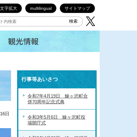
文字拡大
multilingual
サイトマップ
観光情報
行事等あいさつ
令和7年4月19日 鰺ヶ沢町合
併70周年記念式典
16日
令和3年5月6日 鰺ヶ沢町役
場開庁式