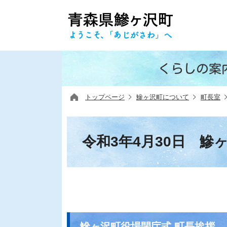
くらしの案
トップページ
鰺ヶ沢町について
町長室
令和3年4月30日 鰺
鰺ヶ沢町役場閉庁式 町長挨拶