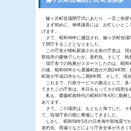
鰺ヶ沢町役場閉庁式にあたり、一言ご挨拶
まず初めに、神孝議長には、お忙しいところ
げます。
さて、昭和48年に建設され、鰺ヶ沢町役場
て閉庁することとなりました。
この庁舎が移転新築される前の庁舎は、現在
郡役所の建物でしたが、老朽化、そして、執
現庁舎での執務がスタートしたのは、昭和4
の後、昭和50年から齋藤町政が六期24年間
町政が平成21年から二期8年間、そして、現
これまで、行政サービスの拠点として、多く
てきたこの庁舎は、本日をもってその役割を
私も、齋藤町政時代の昭和57年4月に勤務
あります。
さて、この場所は、もともと海でした。それ
て、役場庁舎の順に整備してきました。
しかし、昭和58年5月の日本海中部地震で
老朽化、雨漏りなどにより庁舎全体が大きく