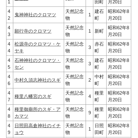
1
田町
月20日
4
天然記念
建石
昭和62年8
鬼神神社のクロマツ
1
2
物
町
月20日
4
天然記念
昭和62年8
願行寺のクロマツ
1
新町
3
物
月20日
4
松源寺のクロマツ・ケ
天然記念
赤石
昭和62年8
3
4
ヤキ
物
町
月20日
4
石神神社のクロマツ・
天然記念
建石
昭和62年8
3
5
セン
物
町
月20日
4
天然記念
中村
昭和62年8
中村久須志神社のスギ
2
6
物
町
月20日
4
天然記念
種里
昭和62年8
種里八幡宮のスギ
4
7
物
町
月20日
4
種里御廟所のスギ・ア
天然記念
種里
昭和62年8
9
8
カマツ
物
町
月20日
4
日照田高倉神社のイチ
天然記念
日照
昭和62年8
1
9
ョウ
物
田町
月20日