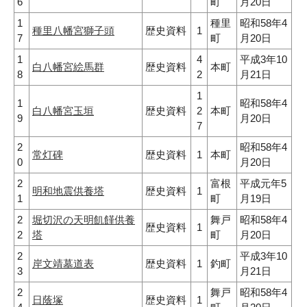
6
町
月20日
1
種里
昭和58年4
種里八幡宮獅子頭
歴史資料
1
7
町
月20日
1
4
平成3年10
白八幡宮絵馬群
歴史資料
本町
8
2
月21日
1
1
昭和58年4
白八幡宮玉垣
歴史資料
2
本町
9
月20日
7
2
昭和58年4
常灯碑
歴史資料
1
本町
0
月20日
2
富根
平成元年5
明和地震供養塔
歴史資料
1
1
町
月19日
2
堀切沢の天明飢饉供養
舞戸
昭和58年4
歴史資料
1
2
塔
町
月20日
2
平成3年10
岸文靖墓道表
歴史資料
1
釣町
3
月21日
2
舞戸
昭和58年4
日蔭塚
歴史資料
1