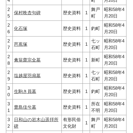
4
町
月20日
2
舞戸
昭和58年4
保村晩杏句碑
歴史資料
1
5
町
月20日
2
昭和58年4
化石塚
歴史資料
1
釣町
6
月20日
2
七ッ
昭和58年4
芭蕉塚
歴史資料
1
7
石町
月20日
2
昭和58年4
禽翁齋宗全墓
歴史資料
1
新町
8
月20日
2
七ッ
昭和58年4
塩越屋羽扇墓
歴史資料
1
9
石町
月20日
3
昭和58年4
生駒き員墓
歴史資料
1
釣町
0
月20日
3
所在
昭和58年4
豊島佳兮墓
歴史資料
1
1
不明
月20日
3
日和山の岩木山遥拝所
有形民俗
舞戸
昭和58年4
1
2
碑
文化財
町
月20日