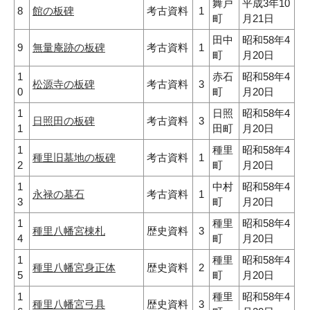
舞戸
平成3年10
8
館の板碑
考古資料
1
町
月21日
田中
昭和58年4
9
無量庵跡の板碑
考古資料
1
町
月20日
1
赤石
昭和58年4
松源寺の板碑
考古資料
3
0
町
月20日
1
日照
昭和58年4
日照田の板碑
考古資料
3
1
田町
月20日
1
種里
昭和58年4
種里旧墓地の板碑
考古資料
1
2
町
月20日
1
中村
昭和58年4
永禄の墓石
考古資料
1
3
町
月20日
1
種里
昭和58年4
種里八幡宮棟札
歴史資料
3
4
町
月20日
1
種里
昭和58年4
種里八幡宮身正体
歴史資料
2
5
町
月20日
1
種里
昭和58年4
種里八幡宮弓具
歴史資料
3