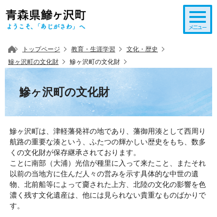
このページの本文へ移動
トップページ
教育・生涯学習
文化・歴史
鰺ヶ沢町の文化財
鰺ヶ沢町の文化財
鰺ヶ沢町の文化財
鰺ヶ沢町は、津軽藩発祥の地であり、藩御用湊として西周り
航路の重要な湊という、ふたつの輝かしい歴史をもち、数多
くの文化財が保存継承されております。
ことに南部（大浦）光信が種里に入って来たこと、またそれ
以前の当地方に住んだ人々の営みを示す具体的な中世の遺
物、北前船等によって齎された上方、北陸の文化の影響を色
濃く残す文化遺産は、他には見られない貴重なものばかりで
す。