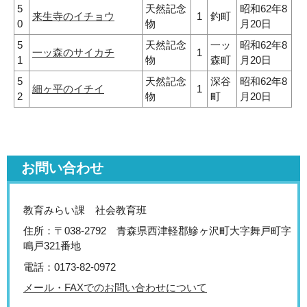
5
天然記念
昭和62年8
来生寺のイチョウ
1
釣町
0
物
月20日
5
天然記念
一ッ
昭和62年8
一ッ森のサイカチ
1
1
物
森町
月20日
5
天然記念
深谷
昭和62年8
細ヶ平のイチイ
1
2
物
町
月20日
お問い合わせ
教育みらい課 社会教育班
住所：〒038-2792 青森県西津軽郡鰺ヶ沢町大字舞戸町字
鳴戸321番地
電話：0173-82-0972
メール・FAXでのお問い合わせについて