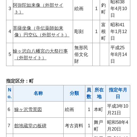
昭和38
阿弥陀如来像（外部サイ
釣
3
絵画
1
年4月10
ト）
町
日
富
昭和41
菩薩坐像（寺伝薬師如来
4
彫刻
1
根
年1月12
像）円空仏（外部サイト）
町
日
無形民
平成25
鰺ヶ沢白八幡宮の大祭行事
5
俗文化
年8月14
（外部サイト）
財
日
指定区分：町
N
員
所在
指定年月
名称
分類
o.
数
地
日
平成3年10
6
鰺ヶ沢雪景図
絵画
1
本町
月21日
舞戸
昭和58年4
7
館地蔵堂の板碑
考古資料
1
町
月20日