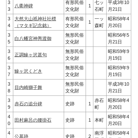
3
有形民俗
七ッ
平成3年10
八衢神碑
1
3
文化財
石町
月21日
3
大然大山祇神社社標
有形民俗
一ッ
昭和58年4
1
4
（マタギ記念銘）
文化財
森町
月20日
3
無形民俗
昭和56年5
白八幡宮神輿渡御
5
文化財
月21日
3
無形民俗
昭和59年9
正調鰺ヶ沢甚句
6
文化財
月19日
3
無形民俗
昭和59年9
鰺ヶ沢くどき
7
文化財
月19日
3
無形民俗
平成3年10
目内崎獅子舞
8
文化財
月21日
3
赤石
昭和58年4
赤石の追分碑
史跡
1
9
町
月20日
4
昭和58年4
田村麻呂の腰掛石
史跡
1
本町
0
月20日
4
南浮
昭和58年4
公墓跡
史跡
2