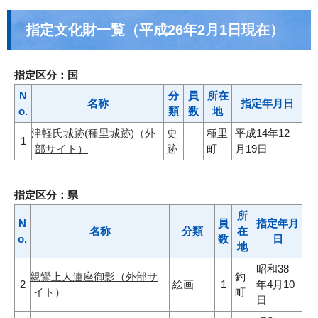
指定文化財一覧（平成26年2月1日現在）
指定区分：国
N
分
員
所在
名称
指定年月日
o.
類
数
地
津軽氏城跡(種里城跡)（外
史
種里
平成14年12
1
部サイト）
跡
町
月19日
指定区分：県
所
N
員
指定年月
名称
分類
在
o.
数
日
地
昭和38
親鸞上人連座御影（外部サ
釣
2
絵画
1
年4月10
イト）
町
日