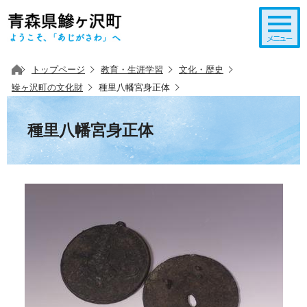
このページの本文へ移動
トップページ
教育・生涯学習
文化・歴史
鰺ヶ沢町の文化財
種里八幡宮身正体
種里八幡宮身正体