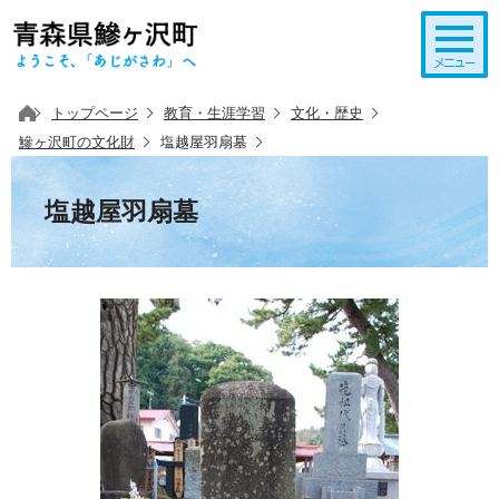
このページの本文へ移動
トップページ
教育・生涯学習
文化・歴史
鰺ヶ沢町の文化財
塩越屋羽扇墓
塩越屋羽扇墓