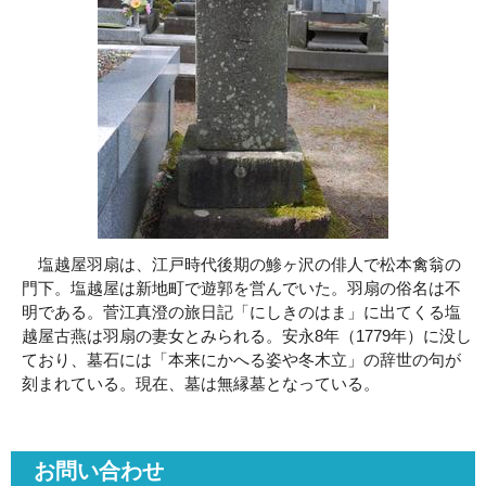
塩越屋羽扇は、江戸時代後期の鯵ヶ沢の俳人で松本禽翁の
門下。塩越屋は新地町で遊郭を営んでいた。羽扇の俗名は不
明である。菅江真澄の旅日記「にしきのはま」に出てくる塩
越屋古燕は羽扇の妻女とみられる。安永8年（1779年）に没し
ており、墓石には「本来にかへる姿や冬木立」の辞世の句が
刻まれている。現在、墓は無縁墓となっている。
お問い合わせ