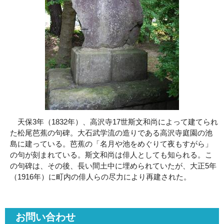
天保3年（1832年）、高沢寺17世斯文和尚によって建てられ
た松尾芭蕉の句碑。大石武学流の造りである高沢寺庭園の池
島に建っている。芭蕉の「名月や池をめぐりて夜もすがら」
の句が刻まれている。斯文和尚は俳人としても知られる。こ
の句碑は、その後、長い間土中に埋められていたが、大正5年
（1916年）に町内の俳人らの尽力により再建された。
お問い合わせ