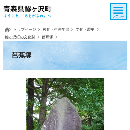
このページの本文へ移動
トップページ
教育・生涯学習
文化・歴史
鰺ヶ沢町の文化財
芭蕉塚
芭蕉塚