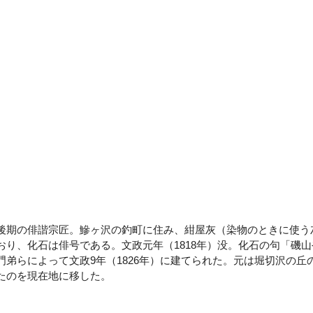
期の俳諧宗匠。鰺ヶ沢の釣町に住み、紺屋灰（染物のときに使う
り、化石は俳号である。文政元年（1818年）没。化石の句「磯山
弟らによって文政9年（1826年）に建てられた。元は堀切沢の丘
たのを現在地に移した。