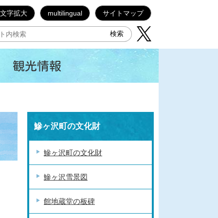
文字拡大
multilingual
サイトマップ
観光情報
鰺ヶ沢町の文化財
鰺ヶ沢町の文化財
鰺ヶ沢雪景図
館地蔵堂の板碑