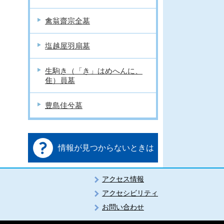
禽翁齋宗全墓
塩越屋羽扇墓
生駒き（「き」はめへんに、
隹）員墓
豊島佳兮墓
情報が見つからないときは
アクセス情報
アクセシビリティ
お問い合わせ