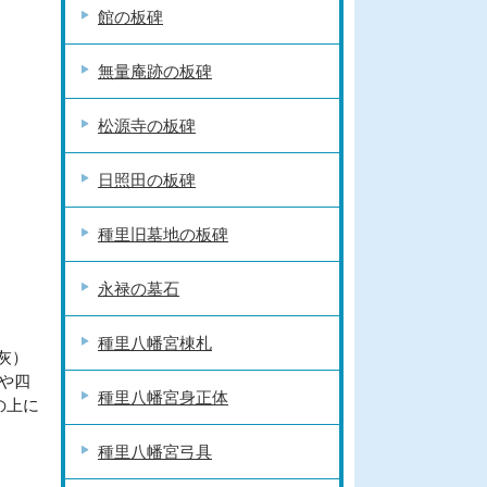
館の板碑
無量庵跡の板碑
松源寺の板碑
日照田の板碑
種里旧墓地の板碑
永禄の墓石
種里八幡宮棟札
灰）
や四
種里八幡宮身正体
の上に
種里八幡宮弓具