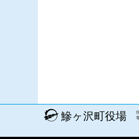
鰺ヶ沢町役場
電