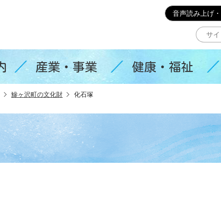
このページの本文へ移動
音声読み上げ・
内
産業・事業
健康・福祉
鰺ヶ沢町の文化財
化石塚