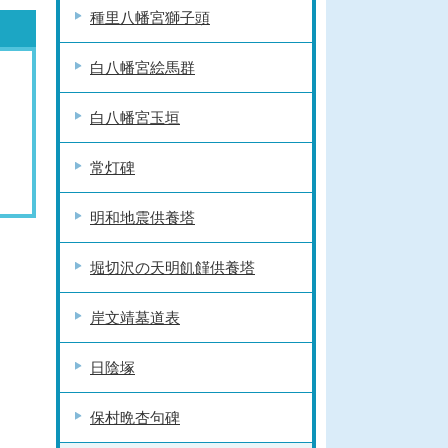
種里八幡宮獅子頭
白八幡宮絵馬群
白八幡宮玉垣
常灯碑
明和地震供養塔
堀切沢の天明飢饉供養塔
岸文靖墓道表
日陰塚
保村晩杏句碑