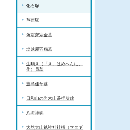
化石塚
芭蕉塚
禽翁齋宗全墓
塩越屋羽扇墓
生駒き（「き」はめへんに、
隹）員墓
豊島佳兮墓
日和山の岩木山遥拝所碑
八衢神碑
大然大山祇神社社標（マタギ