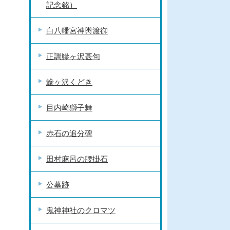
記念銘）
白八幡宮神輿渡御
正調鰺ヶ沢甚句
鰺ヶ沢くどき
目内崎獅子舞
赤石の追分碑
田村麻呂の腰掛石
公墓跡
鬼神神社のクロマツ