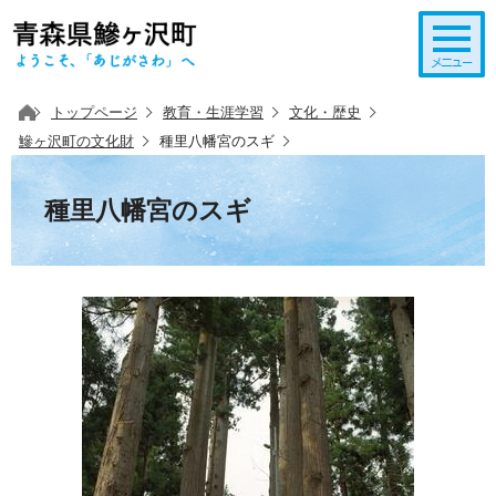
このページの本文へ移動
トップページ
教育・生涯学習
文化・歴史
鰺ヶ沢町の文化財
種里八幡宮のスギ
種里八幡宮のスギ