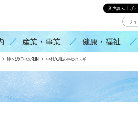
このページの本文へ移動
音声読み上げ・
内
産業・事業
健康・福祉
鰺ヶ沢町の文化財
中村久須志神社のスギ