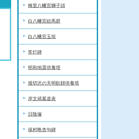
種里八幡宮獅子頭
白八幡宮絵馬群
白八幡宮玉垣
常灯碑
明和地震供養塔
堀切沢の天明飢饉供養塔
岸文靖墓道表
日陰塚
保村晩杏句碑