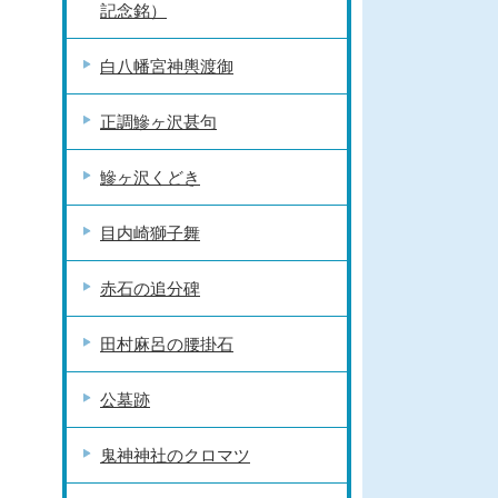
記念銘）
白八幡宮神輿渡御
正調鰺ヶ沢甚句
鰺ヶ沢くどき
目内崎獅子舞
赤石の追分碑
田村麻呂の腰掛石
公墓跡
鬼神神社のクロマツ