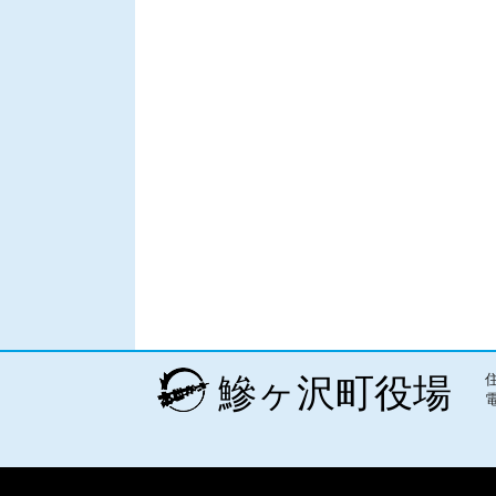
鰺ヶ沢町役場
電