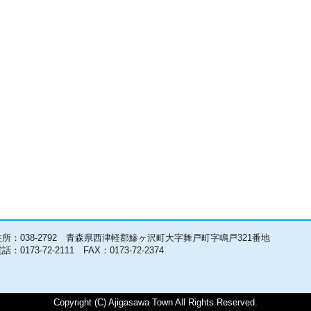
住所：038-2792 青森県西津軽郡鰺ヶ沢町大字舞戸町字鳴戸321番地
話：0173-72-2111 FAX：0173-72-2374
Copyright (C) Ajigasawa Town All Rights Reserved.