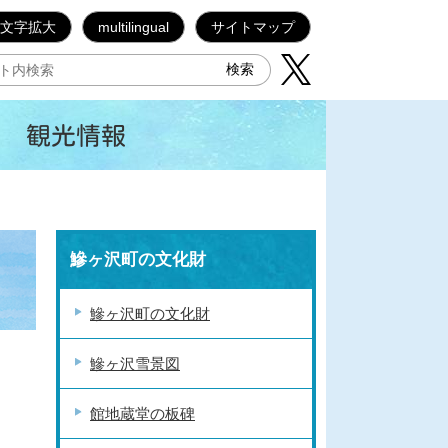
文字拡大
multilingual
サイトマップ
観光情報
鰺ヶ沢町の文化財
鰺ヶ沢町の文化財
鰺ヶ沢雪景図
館地蔵堂の板碑