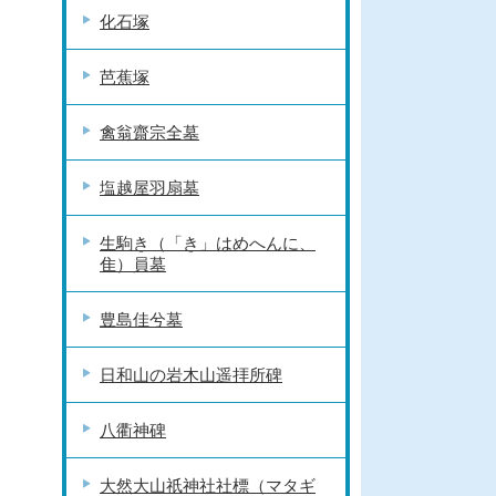
化石塚
芭蕉塚
禽翁齋宗全墓
塩越屋羽扇墓
生駒き（「き」はめへんに、
隹）員墓
豊島佳兮墓
日和山の岩木山遥拝所碑
八衢神碑
大然大山祇神社社標（マタギ