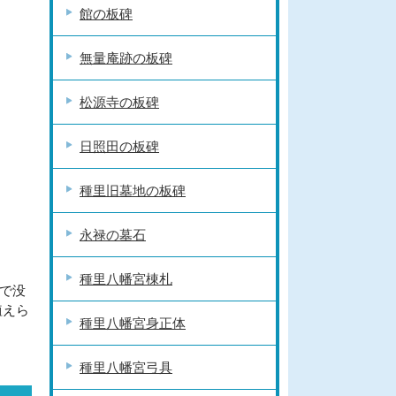
館の板碑
無量庵跡の板碑
松源寺の板碑
日照田の板碑
種里旧墓地の板碑
永禄の墓石
種里八幡宮棟札
で没
植えら
種里八幡宮身正体
種里八幡宮弓具