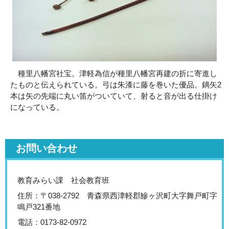
種里八幡宮社宝。津軽為信が種里八幡宮再建の折に寄進し
たものと伝えられている。弓は朱漆に藤を巻いた優品。鏑矢2
本は矢の先端に丸い笛がついていて、射ると音が出る仕掛け
になっている。
お問い合わせ
教育みらい課 社会教育班
住所：〒038-2792 青森県西津軽郡鰺ヶ沢町大字舞戸町字
鳴戸321番地
電話：0173-82-0972