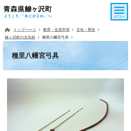
このページの本文へ移動
トップページ
教育・生涯学習
文化・歴史
鰺ヶ沢町の文化財
種里八幡宮弓具
種里八幡宮弓具