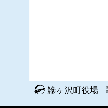
鰺ヶ沢町役場
電