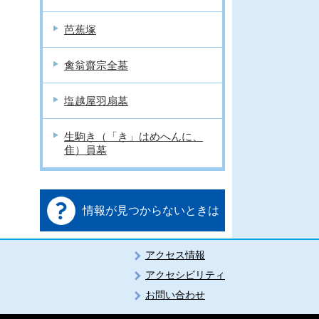
芭蕉塚
禽翁齋宗全墓
塩越屋羽扇墓
生駒き（「き」はめへんに、
隹）員墓
情報が見つからないときは
アクセス情報
アクセシビリティ
お問い合わせ