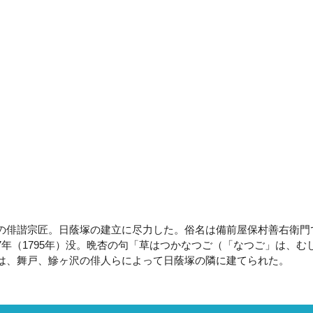
俳諧宗匠。日蔭塚の建立に尽力した。俗名は備前屋保村善右衛門
年（1795年）没。晩杏の句「草はつかなつご（「なつご」は、む
は、舞戸、鰺ヶ沢の俳人らによって日蔭塚の隣に建てられた。