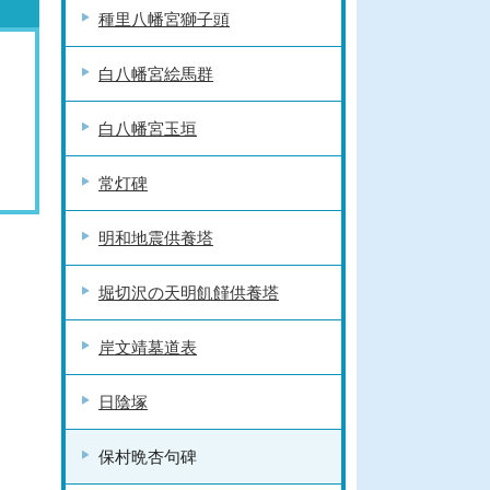
種里八幡宮獅子頭
白八幡宮絵馬群
白八幡宮玉垣
常灯碑
明和地震供養塔
堀切沢の天明飢饉供養塔
岸文靖墓道表
日陰塚
保村晩杏句碑