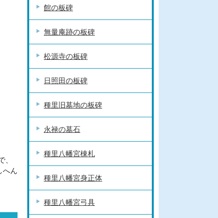
館の板碑
無量庵跡の板碑
松源寺の板碑
日照田の板碑
種里旧墓地の板碑
永禄の墓石
種里八幡宮棟札
で、
しへん
種里八幡宮身正体
種里八幡宮弓具