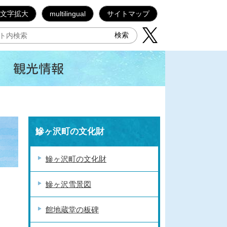
文字拡大
multilingual
サイトマップ
観光情報
鰺ヶ沢町の文化財
鰺ヶ沢町の文化財
鰺ヶ沢雪景図
館地蔵堂の板碑