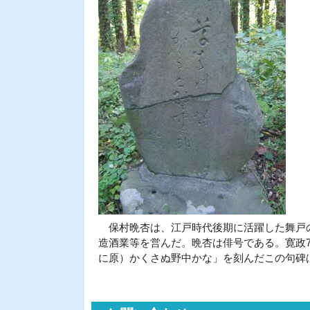
保村晩杏は、江戸時代後期に活躍した舞戸の
造酒業等を営んだ。晩杏は俳号である。寛政7
に原）かくさぬ野中かな」を刻んだこの句碑