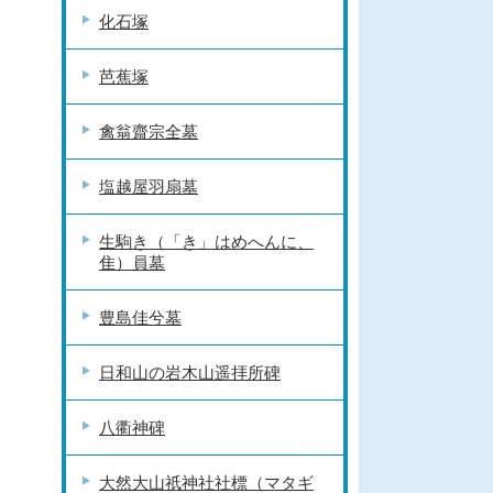
化石塚
芭蕉塚
禽翁齋宗全墓
塩越屋羽扇墓
生駒き（「き」はめへんに、
隹）員墓
豊島佳兮墓
日和山の岩木山遥拝所碑
八衢神碑
大然大山祇神社社標（マタギ