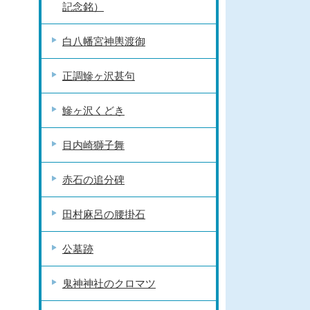
記念銘）
白八幡宮神輿渡御
正調鰺ヶ沢甚句
鰺ヶ沢くどき
目内崎獅子舞
赤石の追分碑
田村麻呂の腰掛石
公墓跡
鬼神神社のクロマツ