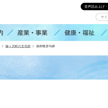
このページの本文へ移動
音声読み上げ・
内
産業・事業
健康・福祉
鰺ヶ沢町の文化財
保村晩杏句碑