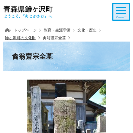
このページの本文へ移動
トップページ
教育・生涯学習
文化・歴史
鰺ヶ沢町の文化財
禽翁齋宗全墓
禽翁齋宗全墓