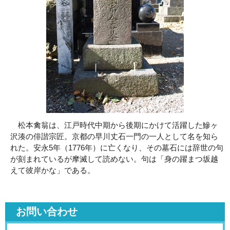
松本禽翁は、江戸時代中期から後期にかけて活躍した鰺ヶ
沢湊の俳諧宗匠。京都の早川丈石一門の一人として名を知ら
れた。安永5年（1776年）に亡くなり、その墓石には辞世の句
が刻まれているが摩滅して読めない。句は「身の躍まつ坂越
えて彼岸かな」である。
お問い合わせ