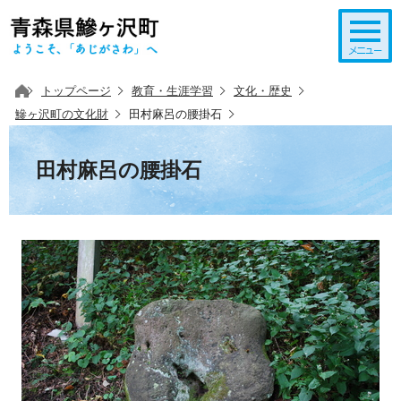
このページの本文へ移動
トップページ
教育・生涯学習
文化・歴史
鰺ヶ沢町の文化財
田村麻呂の腰掛石
田村麻呂の腰掛石