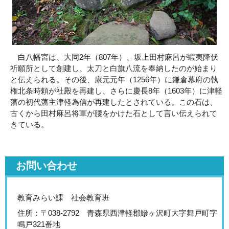
白八幡宮は、大同2年（807年）、坂上田村麻呂が蝦夷降伏
祈願所として創建し、太刀と白旗八流を奉納したのが始まり
と伝えられる。その後、康元元年（1256年）に鎌倉幕府の執
権北条時頼が社殿を再建し、さらに慶長8年（1603年）に津軽
藩の初代藩主津軽為信が再建したとされている。この石は、
古くから田村麻呂将軍が腰をかけた石として言い伝えられて
きている。
お問い合わせ
教育みらい課 社会教育班
住所：〒038-2792 青森県西津軽郡鰺ヶ沢町大字舞戸町字
鳴戸321番地