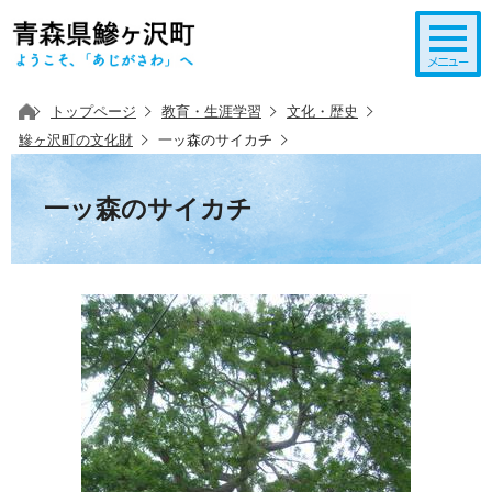
このページの本文へ移動
トップページ
教育・生涯学習
文化・歴史
鰺ヶ沢町の文化財
一ッ森のサイカチ
一ッ森のサイカチ