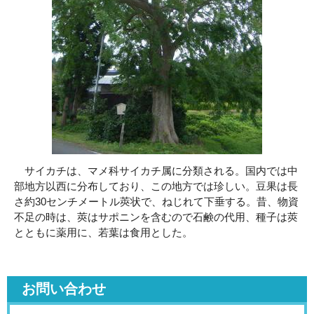
サイカチは、マメ科サイカチ属に分類される。国内では中
部地方以西に分布しており、この地方では珍しい。豆果は長
さ約30センチメートル莢状で、ねじれて下垂する。昔、物資
不足の時は、莢はサポニンを含むので石鹸の代用、種子は莢
とともに薬用に、若葉は食用とした。
お問い合わせ