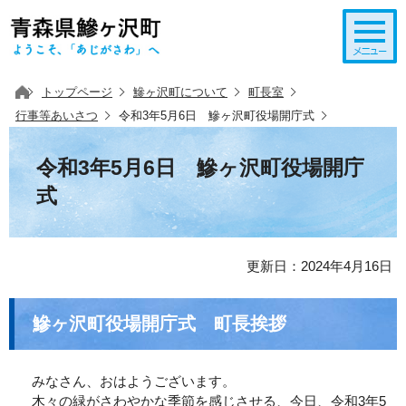
このページの本文へ移動
トップページ
鰺ヶ沢町について
町長室
行事等あいさつ
令和3年5月6日 鰺ヶ沢町役場開庁式
令和3年5月6日 鰺ヶ沢町役場開庁
式
更新日：2024年4月16日
鰺ヶ沢町役場開庁式 町長挨拶
みなさん、おはようございます。
木々の緑がさわやかな季節を感じさせる、今日、令和3年5