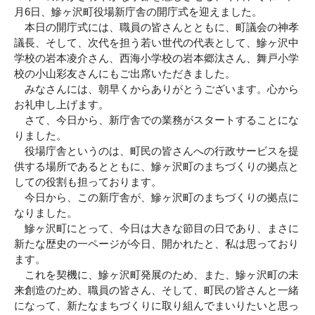
月6日、鰺ヶ沢町役場新庁舎の開庁式を迎えました。
本日の開庁式には、職員の皆さんとともに、町議会の神孝
議長、そして、次代を担う若い世代の代表として、鰺ヶ沢中
学校の岩本凌介さん、西海小学校の岩本郷汰さん、舞戸小学
校の小山彩友さんにもご出席いただきました。
みなさんには、朝早くからありがとうございます。心から
お礼申し上げます。
さて、今日から、新庁舎での業務がスタートすることにな
りました。
役場庁舎というのは、町民の皆さんへの行政サービスを提
供する場所であるとともに、鰺ヶ沢町のまちづくりの拠点と
しての役割も担っております。
今日から、この新庁舎が、鰺ヶ沢町のまちづくりの拠点に
なりました。
鰺ヶ沢町にとって、今日は大きな節目の日であり、まさに
新たな歴史の一ページが今日、開かれたと、私は思っており
ます。
これを契機に、鰺ヶ沢町発展のため、また、鰺ヶ沢町の未
来創造のため、職員の皆さん、そして、町民の皆さんと一緒
になって、新たなまちづくりに取り組んでまいりたいと思っ