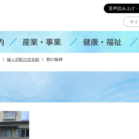
このページの本文へ移動
音声読み上げ・
内
産業・事業
健康・福祉
鰺ヶ沢町の文化財
館の板碑