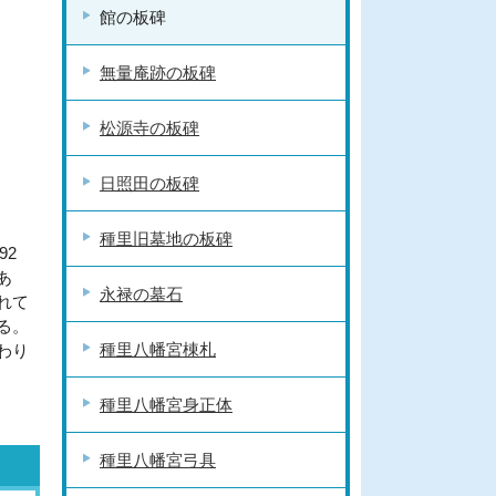
館の板碑
無量庵跡の板碑
松源寺の板碑
日照田の板碑
種里旧墓地の板碑
92
あ
永禄の墓石
れて
る。
種里八幡宮棟札
わり
種里八幡宮身正体
種里八幡宮弓具