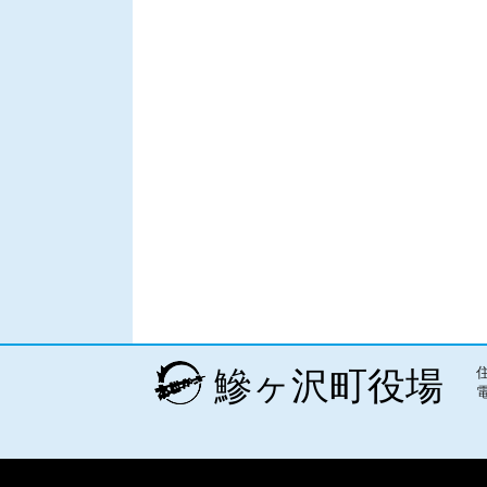
鰺ヶ沢町役場
電