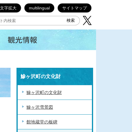
文字拡大
multilingual
サイトマップ
観光情報
鰺ヶ沢町の文化財
鰺ヶ沢町の文化財
鰺ヶ沢雪景図
館地蔵堂の板碑