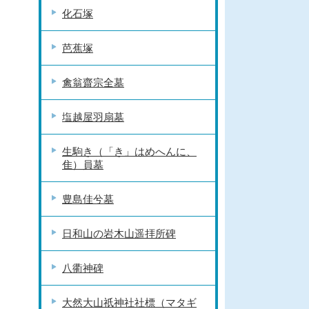
化石塚
芭蕉塚
禽翁齋宗全墓
塩越屋羽扇墓
生駒き（「き」はめへんに、
隹）員墓
豊島佳兮墓
日和山の岩木山遥拝所碑
八衢神碑
大然大山祇神社社標（マタギ