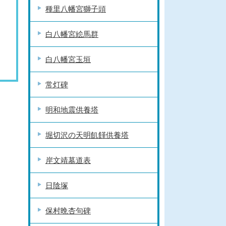
種里八幡宮獅子頭
白八幡宮絵馬群
白八幡宮玉垣
常灯碑
明和地震供養塔
堀切沢の天明飢饉供養塔
岸文靖墓道表
日陰塚
保村晩杏句碑