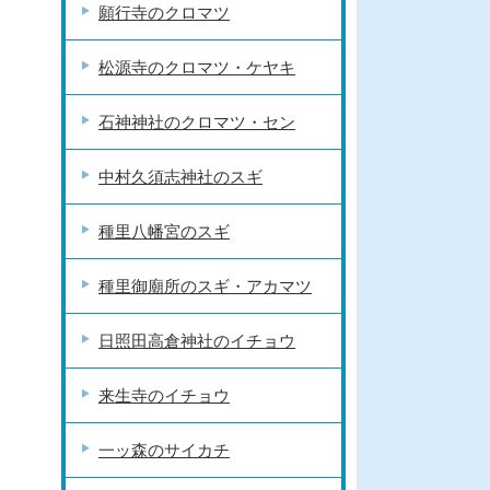
願行寺のクロマツ
松源寺のクロマツ・ケヤキ
石神神社のクロマツ・セン
中村久須志神社のスギ
種里八幡宮のスギ
種里御廟所のスギ・アカマツ
日照田高倉神社のイチョウ
来生寺のイチョウ
一ッ森のサイカチ