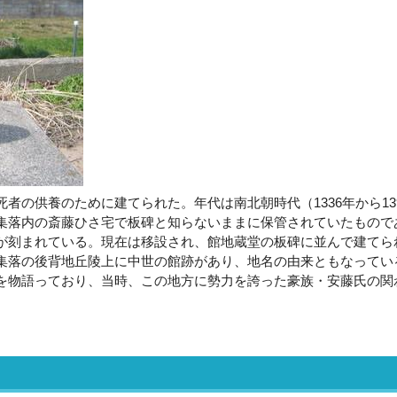
の供養のために建てられた。年代は南北朝時代（1336年から13
集落内の斎藤ひさ宅で板碑と知らないままに保管されていたもので
が刻まれている。現在は移設され、館地蔵堂の板碑に並んで建てら
集落の後背地丘陵上に中世の館跡があり、地名の由来ともなってい
を物語っており、当時、この地方に勢力を誇った豪族・安藤氏の関