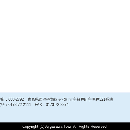
住所：038-2792 青森県西津軽郡鰺ヶ沢町大字舞戸町字鳴戸321番地
話：0173-72-2111 FAX：0173-72-2374
Copyright (C) Ajigasawa Town All Rights Reserved.