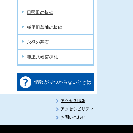
日照田の板碑
種里旧墓地の板碑
永禄の墓石
種里八幡宮棟札
情報が見つからないときは
アクセス情報
アクセシビリティ
お問い合わせ