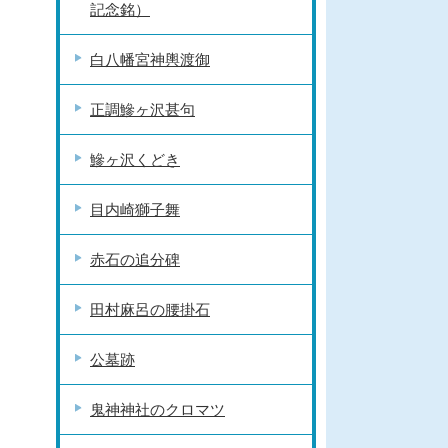
記念銘）
白八幡宮神輿渡御
正調鰺ヶ沢甚句
鰺ヶ沢くどき
目内崎獅子舞
赤石の追分碑
田村麻呂の腰掛石
公墓跡
鬼神神社のクロマツ