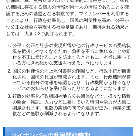
会保障、税、災害対策の分野で効率的に情報を管理し、複数
の機関に存在する個人の情報が同一人の情報であることを確
認するための基盤となる制度です。マイナンバーを利用する
ことにより、行政を効率化し、国民の利便性を高め、公平か
つ公正な社会を実現する社会基盤であり、期待される効果と
しては、大きく3つあげられます。
公平・公正な社会の実現所得や他の行政サービスの受給状
況を把握しやすくなるため、負担を不当に免れることや給
付を不正に受けることを防止するとともに、本当に困って
いる方にきめ細かな支援を行えるようになります。
国民の利便性の向上添付書類の削減など、行政手続が簡素
化され、国民の負担が軽減されます。また、行政機関が持
っている自分の情報を確認したり、行政機関から様々なサ
ービスのお知らせを受け取ったりできるようになります。
行政の効率化行政機関や地方公共団体などで、様々な情報
の照合、転記、入力などに要している時間や労力が大幅に
削減されます。複数の業務の間での連携が進み、作業の重
複などの無駄が削減されるようになります。
マイナンバーの利用開始時期