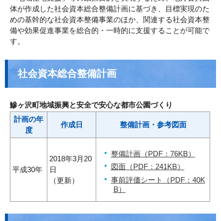
体が作成した社会資本総合整備計画に基づき、目標実現のた
めの基幹的な社会資本整備事業のほか、関連する社会資本整
備や効果促進事業を総合的・一時的に支援することが可能で
す。
社会資本総合整備計画
鰺ヶ沢町地域振興と安全で安心な都市公園づくり
計画の年
作成日
整備計画・参考図面
度
整備計画（PDF：76KB）
2018年3月20
図面（PDF：241KB）
平成30年
日
事前評価シート（PDF：40K
（更新）
B）